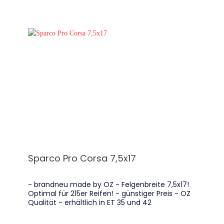
Gewichtseinsparpotential am Fahrzeug und das
noch im wichtigsten Bereich, den ungefederten
Massen!
Sparco Pro Corsa 7,5x17
- brandneu made by OZ - Felgenbreite 7,5x17!
Optimal für 215er Reifen! - günstiger Preis - OZ
Qualität - erhältlich in ET 35 und 42