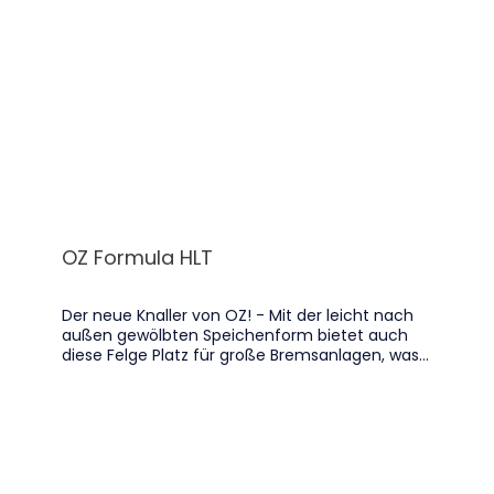
OZ Formula HLT
Der neue Knaller von OZ! - Mit der leicht nach
außen gewölbten Speichenform bietet auch
diese Felge Platz für große Bremsanlagen, was
man von einer Motorsportfelge auch erwarten
kann!- auf Wunsch können wir die Felgen in
jedem RAL Ton passend zum Auto
pulverbeschichten lassen Felgen bieten nach
wie vor das beste Gewichtseinsparpotential am
Fahrzeug und das noch im wichtigsten Bereich,