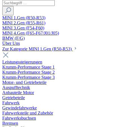
MINI 1.Gen (R50-R53)
MINI 2.Gen (R55-R61)
MINI 3.Gen (F54-F60)
MINI 4.Gen (F65-F67/J01/J05)
BMW (F/G)
Über Uns
Zur Kategorie MINI 1.Gen (R50-R53)
Leistungssteigerungen
Krumm-Performance Stage 1
Krumm-Performance Stage 2
Krumm-Performance Stage 3
Motor- und Getriebeteile
Auspufftechnik
Anbauteile Motor
Getriebeteile
Fahrwerk
Gewindefahrwerke
Fahrwerksteile und Zubehör
Fahrwerksbuchsen
Bremsen