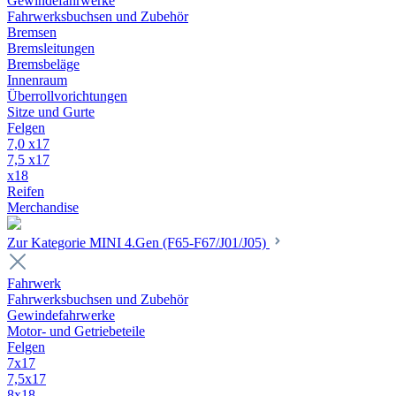
Gewindefahrwerke
Fahrwerksbuchsen und Zubehör
Bremsen
Bremsleitungen
Bremsbeläge
Innenraum
Überrollvorichtungen
Sitze und Gurte
Felgen
7,0 x17
7,5 x17
x18
Reifen
Merchandise
Zur Kategorie MINI 4.Gen (F65-F67/J01/J05)
Fahrwerk
Fahrwerksbuchsen und Zubehör
Gewindefahrwerke
Motor- und Getriebeteile
Felgen
7x17
7,5x17
8x18