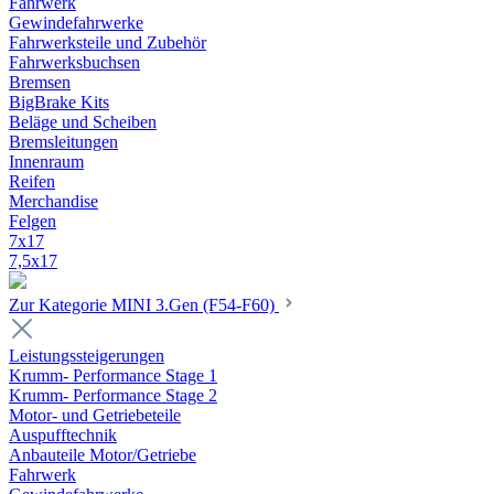
Fahrwerk
Gewindefahrwerke
Fahrwerksteile und Zubehör
Fahrwerksbuchsen
Bremsen
BigBrake Kits
Beläge und Scheiben
Bremsleitungen
Innenraum
Reifen
Merchandise
Felgen
7x17
7,5x17
Zur Kategorie MINI 3.Gen (F54-F60)
Leistungssteigerungen
Krumm- Performance Stage 1
Krumm- Performance Stage 2
Motor- und Getriebeteile
Auspufftechnik
Anbauteile Motor/Getriebe
Fahrwerk