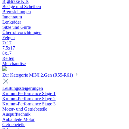
BigBrake Kits
Beläge und Scheiben
Bremsleitungen
Innenraum
Lenkräder
Sitze und Gurte
Überrollvorichtungen
Felgen
7x17
7,5x17
8x17
Reifen
Merchandise
Zur Kategorie MINI 2.Gen (R55-R61)
Leistungssteigerungen
Krumm-Performance Stage 1
Krumm-Performance Stage 2
Krumm-Performance Stage 3
Motor- und Getriebeteile
Auspufftechnik
Anbauteile Motor
Getriebeteile