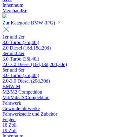
Innenraum
Merchandise
Zur Kategorie BMW (F/G)
1er und 2er
3.0 Turbo (35i,40i)
2.0 Diesel (16d,18d,20d)
3er und 4er
3.0 Turbo (35i,40i)
2.0-3.0 Diesel (16d,18d,20d,30d)
5er und 6er
3.0 Turbo (35i,40i)
2.0-3.0 Diesel (20d,30d)
BMW M
M2/M2 Competition
M3/M4/CS/Competition
Fahrwerk
Gewindefahrwerke
Fahrwerksteile und Zubehör
Felgen
18 Zoll
19 Zoll
Innenraum