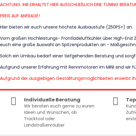
ACHTUNG: IHR ERHALTET HIER AUSSCHLIEßLICH EINE TUNING BERATU
PREIS AUF ANFRAGE!
Hier bieten wir euch unsere höchste Ausbaustufe (250PS+) an.
Vom großen Hochleistungs- Frontladeluftkühler über High-End
euch eine große Auswahl an Spitzenprodukten an - Maßgeschneid
Solch ein Umbau bedarf einer tiefgehenden Beratung und sorgfä
Aufgrund unserer Erfahrung mit Rennmotoren im MINI sind wir 
Aufgrund der ausgiebigen Gestalltungsmöglichkeiten erwerbt 
Individuelle Beratung
Top
Wir beraten euch gerne zu euren
Kund
Ideen und Wünschen, ob
Zufr
Tracktool oder
erste
Landstraßenräuber