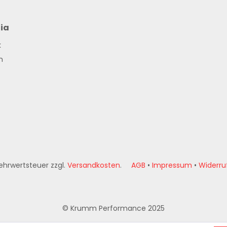
ia
k
m
 Mehrwertsteuer zzgl.
Versandkosten
.
AGB
•
Impressum
•
Widerru
© Krumm Performance 2025