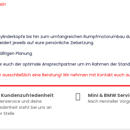
NG!
 Zylinderköpfe bis hin zum umfangreichen Rumpfmotorumbau du
ert jeweils auf eure persönliche Zielsetzung.
lltigen Planung.
für euch der optimale Ansprechpartner um im Rahmen der Stand
ihr ausschließlich eine Beratung! Wir nehmen mit Kontakt euc
 Kundenzufriedenheit
Mini & BMW Servi
enservice und deine
Nach Hersteller Vor
iedenheit steht bei uns an
r Stelle