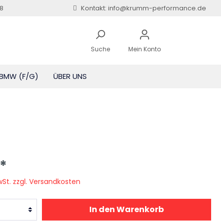
8
Kontakt: info@krumm-performance.de
Suche
Mein Konto
BMW (F/G)
ÜBER UNS
Zubehör
Zubehör
und
0d)
*
MwSt. zzgl. Versandkosten
In den Warenkorb