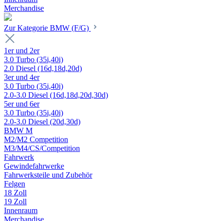
Merchandise
Zur Kategorie BMW (F/G)
1er und 2er
3.0 Turbo (35i,40i)
2.0 Diesel (16d,18d,20d)
3er und 4er
3.0 Turbo (35i,40i)
2.0-3.0 Diesel (16d,18d,20d,30d)
5er und 6er
3.0 Turbo (35i,40i)
2.0-3.0 Diesel (20d,30d)
BMW M
M2/M2 Competition
M3/M4/CS/Competition
Fahrwerk
Gewindefahrwerke
Fahrwerksteile und Zubehör
Felgen
18 Zoll
19 Zoll
Innenraum
Merchandise