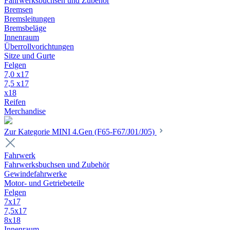
Fahrwerksbuchsen und Zubehör
Bremsen
Bremsleitungen
Bremsbeläge
Innenraum
Überrollvorichtungen
Sitze und Gurte
Felgen
7,0 x17
7,5 x17
x18
Reifen
Merchandise
Zur Kategorie MINI 4.Gen (F65-F67/J01/J05)
Fahrwerk
Fahrwerksbuchsen und Zubehör
Gewindefahrwerke
Motor- und Getriebeteile
Felgen
7x17
7,5x17
8x18
Innenraum