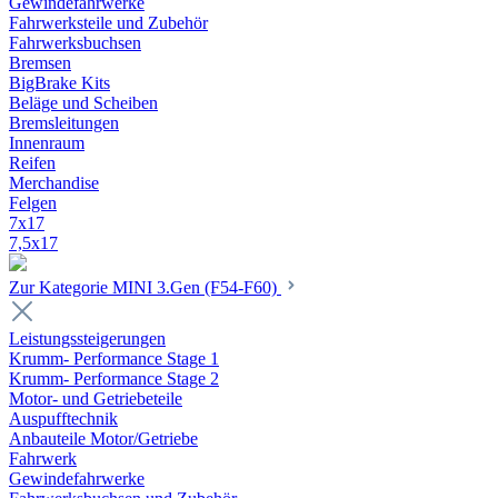
Gewindefahrwerke
Fahrwerksteile und Zubehör
Fahrwerksbuchsen
Bremsen
BigBrake Kits
Beläge und Scheiben
Bremsleitungen
Innenraum
Reifen
Merchandise
Felgen
7x17
7,5x17
Zur Kategorie MINI 3.Gen (F54-F60)
Leistungssteigerungen
Krumm- Performance Stage 1
Krumm- Performance Stage 2
Motor- und Getriebeteile
Auspufftechnik
Anbauteile Motor/Getriebe
Fahrwerk
Gewindefahrwerke