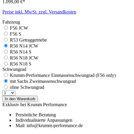
1.099,00 €*
Preise inkl. MwSt. zzgl. Versandkosten
Fahrzeug
F56 JCW
F56 S
R53 Getraggetriebe
R56 N14 JCW
R56 N14 S
R56 N18 JCW
R56 N18 S
Schwungrad
Krumm-Performance Einmassenschwungrad (F56 only)
mit Sachs Zweimassenschwungrad
ohne Schwungrad
In den Warenkorb
Exklusiv bei Krumm Performance
Persönliche Beratung
Individualisierte Anpassungen
Mail: info@krumm-performance.de