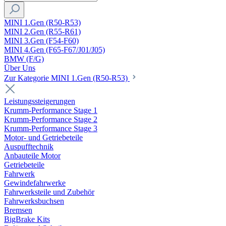
MINI 1.Gen (R50-R53)
MINI 2.Gen (R55-R61)
MINI 3.Gen (F54-F60)
MINI 4.Gen (F65-F67/J01/J05)
BMW (F/G)
Über Uns
Zur Kategorie MINI 1.Gen (R50-R53)
Leistungssteigerungen
Krumm-Performance Stage 1
Krumm-Performance Stage 2
Krumm-Performance Stage 3
Motor- und Getriebeteile
Auspufftechnik
Anbauteile Motor
Getriebeteile
Fahrwerk
Gewindefahrwerke
Fahrwerksteile und Zubehör
Fahrwerksbuchsen
Bremsen
BigBrake Kits