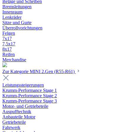
Beläge und Scheiben
Bremsleitungen
Innenraum
Lenkräder
Sitze und Gurte
Überrollvorichtungen
Felgen
7x17
7,5x17
8x17
Reifen
Merchandise
Zur Kategorie MINI 2.Gen (R55-R61)
Leistungssteigerungen
Krumm-Performance Stage 1
Krumm-Performance Stage 2
Krumm-Performance Stage 3
Motor- und Getriebeteile
Auspufftechnik
Anbauteile Motor
Getriebeteile
Fahrwerk