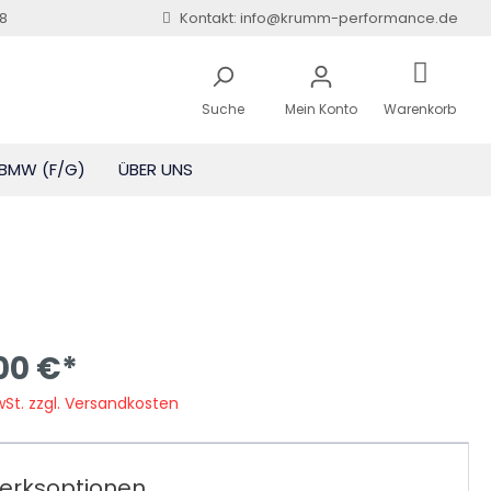
8
Kontakt: info@krumm-performance.de
Suche
Mein Konto
Warenkorb
BMW (F/G)
ÜBER UNS
e
Zubehör
Zubehör
und
0d)
00 €*
MwSt. zzgl. Versandkosten
erksoptionen