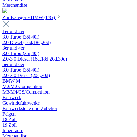
Merchandise
Zur Kategorie BMW (F/G)
1er und 2er
3.0 Turbo (35i,40i)
2.0 Diesel (16d,18d,20d)
3er und 4er
3.0 Turbo (35i,40i)
2.0-3.0 Diesel (16d,18d,20d,30d)
5er und 6er
3.0 Turbo (35i,40i)
2.0-3.0 Diesel (20d,30d)
BMW M
M2/M2 Competition
M3/M4/CS/Competition
Fahrwerk
Gewindefahrwerke
Fahrwerksteile und Zubehör
Felgen
18 Zoll
19 Zoll
Innenraum
Merchandise