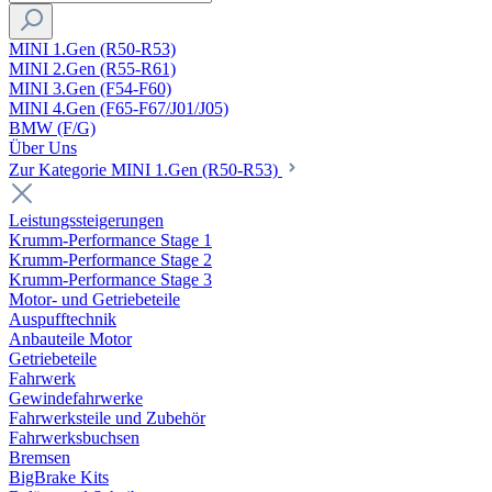
MINI 1.Gen (R50-R53)
MINI 2.Gen (R55-R61)
MINI 3.Gen (F54-F60)
MINI 4.Gen (F65-F67/J01/J05)
BMW (F/G)
Über Uns
Zur Kategorie MINI 1.Gen (R50-R53)
Leistungssteigerungen
Krumm-Performance Stage 1
Krumm-Performance Stage 2
Krumm-Performance Stage 3
Motor- und Getriebeteile
Auspufftechnik
Anbauteile Motor
Getriebeteile
Fahrwerk
Gewindefahrwerke
Fahrwerksteile und Zubehör
Fahrwerksbuchsen
Bremsen
BigBrake Kits