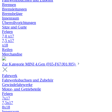
Fahrwerksbuchsen und Zubehör
Bremsen
Bremsleitungen
Bremsbeläge
Innenraum
Überrollvorichtungen
Sitze und Gurte
Felgen
7,0 x17
7,5 x17
x18
Reifen
Merchandise
Zur Kategorie MINI 4.Gen (F65-F67/J01/J05)
Fahrwerk
Fahrwerksbuchsen und Zubehör
Gewindefahrwerke
Motor- und Getriebeteile
Felgen
7x17
7,5x17
8x18
Innenraum