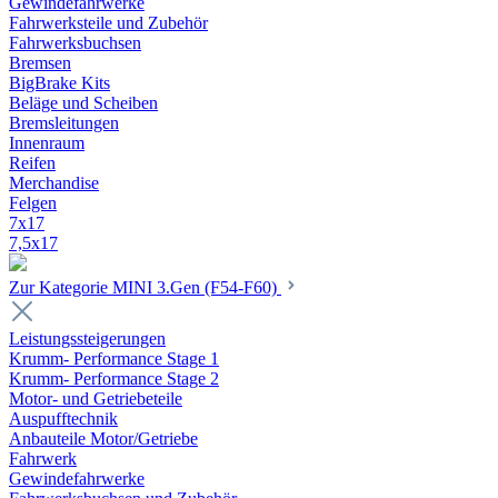
Gewindefahrwerke
Fahrwerksteile und Zubehör
Fahrwerksbuchsen
Bremsen
BigBrake Kits
Beläge und Scheiben
Bremsleitungen
Innenraum
Reifen
Merchandise
Felgen
7x17
7,5x17
Zur Kategorie MINI 3.Gen (F54-F60)
Leistungssteigerungen
Krumm- Performance Stage 1
Krumm- Performance Stage 2
Motor- und Getriebeteile
Auspufftechnik
Anbauteile Motor/Getriebe
Fahrwerk
Gewindefahrwerke