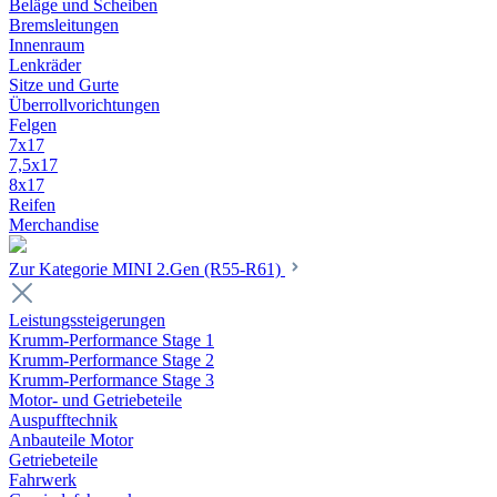
Beläge und Scheiben
Bremsleitungen
Innenraum
Lenkräder
Sitze und Gurte
Überrollvorichtungen
Felgen
7x17
7,5x17
8x17
Reifen
Merchandise
Zur Kategorie MINI 2.Gen (R55-R61)
Leistungssteigerungen
Krumm-Performance Stage 1
Krumm-Performance Stage 2
Krumm-Performance Stage 3
Motor- und Getriebeteile
Auspufftechnik
Anbauteile Motor
Getriebeteile
Fahrwerk