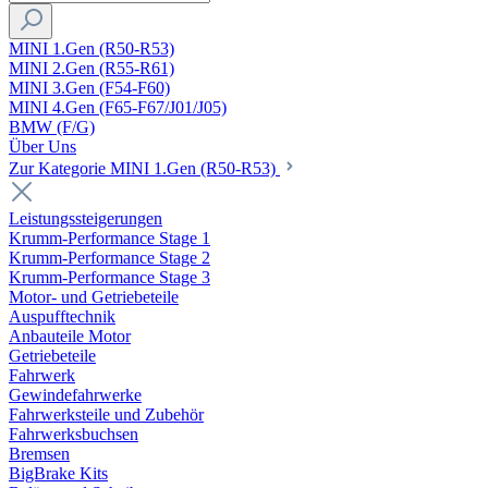
MINI 1.Gen (R50-R53)
MINI 2.Gen (R55-R61)
MINI 3.Gen (F54-F60)
MINI 4.Gen (F65-F67/J01/J05)
BMW (F/G)
Über Uns
Zur Kategorie MINI 1.Gen (R50-R53)
Leistungssteigerungen
Krumm-Performance Stage 1
Krumm-Performance Stage 2
Krumm-Performance Stage 3
Motor- und Getriebeteile
Auspufftechnik
Anbauteile Motor
Getriebeteile
Fahrwerk
Gewindefahrwerke
Fahrwerksteile und Zubehör
Fahrwerksbuchsen
Bremsen
BigBrake Kits