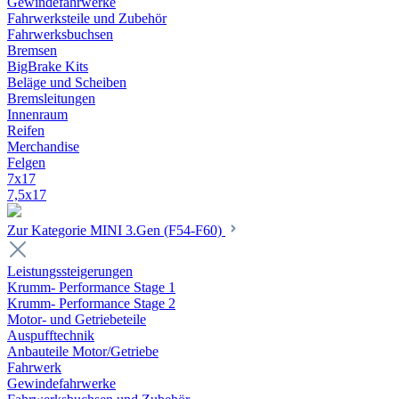
Gewindefahrwerke
Fahrwerksteile und Zubehör
Fahrwerksbuchsen
Bremsen
BigBrake Kits
Beläge und Scheiben
Bremsleitungen
Innenraum
Reifen
Merchandise
Felgen
7x17
7,5x17
Zur Kategorie MINI 3.Gen (F54-F60)
Leistungssteigerungen
Krumm- Performance Stage 1
Krumm- Performance Stage 2
Motor- und Getriebeteile
Auspufftechnik
Anbauteile Motor/Getriebe
Fahrwerk
Gewindefahrwerke