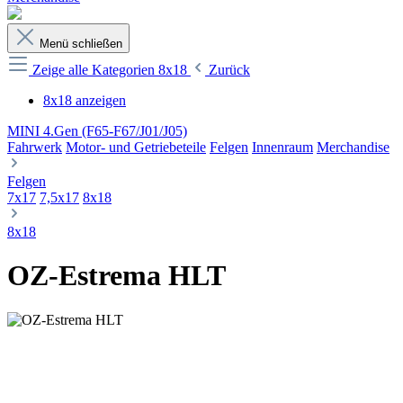
Menü schließen
Zeige alle Kategorien
8x18
Zurück
8x18 anzeigen
MINI 4.Gen (F65-F67/J01/J05)
Fahrwerk
Motor- und Getriebeteile
Felgen
Innenraum
Merchandise
Felgen
7x17
7,5x17
8x18
8x18
OZ-Estrema HLT