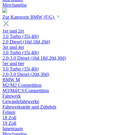
Merchandise
Zur Kategorie BMW (F/G)
1er und 2er
3.0 Turbo (35i,40i)
2.0 Diesel (16d,18d,20d)
3er und 4er
3.0 Turbo (35i,40i)
2.0-3.0 Diesel (16d,18d,20d,30d)
5er und 6er
3.0 Turbo (35i,40i)
2.0-3.0 Diesel (20d,30d)
BMW M
M2/M2 Competition
M3/M4/CS/Competition
Fahrwerk
Gewindefahrwerke
Fahrwerksteile und Zubehör
Felgen
18 Zoll
19 Zoll
Innenraum
Merchandise