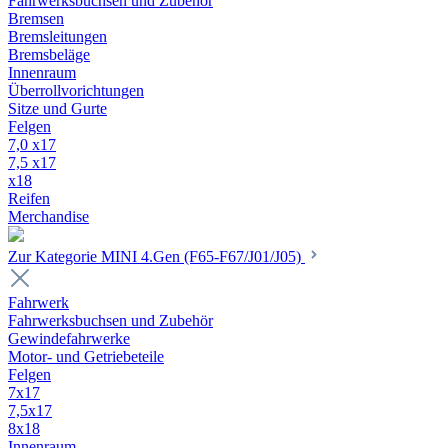
Fahrwerksbuchsen und Zubehör
Bremsen
Bremsleitungen
Bremsbeläge
Innenraum
Überrollvorichtungen
Sitze und Gurte
Felgen
7,0 x17
7,5 x17
x18
Reifen
Merchandise
Zur Kategorie MINI 4.Gen (F65-F67/J01/J05)
Fahrwerk
Fahrwerksbuchsen und Zubehör
Gewindefahrwerke
Motor- und Getriebeteile
Felgen
7x17
7,5x17
8x18
Innenraum