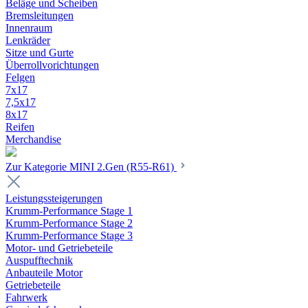
Beläge und Scheiben
Bremsleitungen
Innenraum
Lenkräder
Sitze und Gurte
Überrollvorichtungen
Felgen
7x17
7,5x17
8x17
Reifen
Merchandise
Zur Kategorie MINI 2.Gen (R55-R61)
Leistungssteigerungen
Krumm-Performance Stage 1
Krumm-Performance Stage 2
Krumm-Performance Stage 3
Motor- und Getriebeteile
Auspufftechnik
Anbauteile Motor
Getriebeteile
Fahrwerk