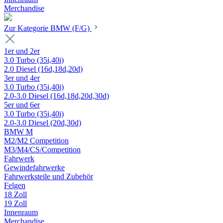
Merchandise
Zur Kategorie BMW (F/G)
1er und 2er
3.0 Turbo (35i,40i)
2.0 Diesel (16d,18d,20d)
3er und 4er
3.0 Turbo (35i,40i)
2.0-3.0 Diesel (16d,18d,20d,30d)
5er und 6er
3.0 Turbo (35i,40i)
2.0-3.0 Diesel (20d,30d)
BMW M
M2/M2 Competition
M3/M4/CS/Competition
Fahrwerk
Gewindefahrwerke
Fahrwerksteile und Zubehör
Felgen
18 Zoll
19 Zoll
Innenraum
Merchandise