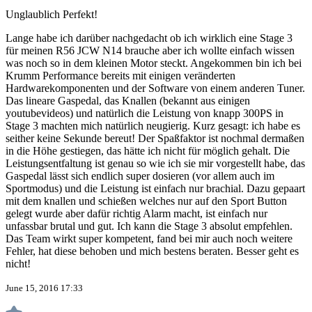
Unglaublich Perfekt!
Lange habe ich darüber nachgedacht ob ich wirklich eine Stage 3
für meinen R56 JCW N14 brauche aber ich wollte einfach wissen
was noch so in dem kleinen Motor steckt. Angekommen bin ich bei
Krumm Performance bereits mit einigen veränderten
Hardwarekomponenten und der Software von einem anderen Tuner.
Das lineare Gaspedal, das Knallen (bekannt aus einigen
youtubevideos) und natürlich die Leistung von knapp 300PS in
Stage 3 machten mich natürlich neugierig. Kurz gesagt: ich habe es
seither keine Sekunde bereut! Der Spaßfaktor ist nochmal dermaßen
in die Höhe gestiegen, das hätte ich nicht für möglich gehalt. Die
Leistungsentfaltung ist genau so wie ich sie mir vorgestellt habe, das
Gaspedal lässt sich endlich super dosieren (vor allem auch im
Sportmodus) und die Leistung ist einfach nur brachial. Dazu gepaart
mit dem knallen und schießen welches nur auf den Sport Button
gelegt wurde aber dafür richtig Alarm macht, ist einfach nur
unfassbar brutal und gut. Ich kann die Stage 3 absolut empfehlen.
Das Team wirkt super kompetent, fand bei mir auch noch weitere
Fehler, hat diese behoben und mich bestens beraten. Besser geht es
nicht!
June 15, 2016 17:33