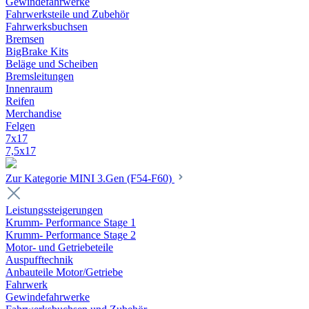
Gewindefahrwerke
Fahrwerksteile und Zubehör
Fahrwerksbuchsen
Bremsen
BigBrake Kits
Beläge und Scheiben
Bremsleitungen
Innenraum
Reifen
Merchandise
Felgen
7x17
7,5x17
Zur Kategorie MINI 3.Gen (F54-F60)
Leistungssteigerungen
Krumm- Performance Stage 1
Krumm- Performance Stage 2
Motor- und Getriebeteile
Auspufftechnik
Anbauteile Motor/Getriebe
Fahrwerk
Gewindefahrwerke