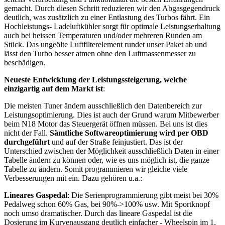
gemacht. Durch diesen Schritt reduzieren wir den Abgasgegendruck
deutlich, was zusätzlich zu einer Entlastung des Turbos fährt. Ein
Hochleistungs- Ladeluftkühler sorgt für optimale Leistungserhaltung
auch bei heissen Temperaturen und/oder mehreren Runden am
Stück. Das ungeölte Luftfilterelement rundet unser Paket ab und
lässt den Turbo besser atmen ohne den Luftmassenmesser zu
beschädigen.
Neueste Entwicklung der Leistungssteigerung, welche
einzigartig auf dem Markt ist
:
Die meisten Tuner ändern ausschließlich den Datenbereich zur
Leistungsoptimierung. Dies ist auch der Grund warum Mitbewerber
beim N18 Motor das Steuergerät öffnen müssen. Bei uns ist dies
nicht der Fall.
Sämtliche Softwareoptimierung wird per OBD
durchgeführt
und auf der Straße feinjustiert. Das ist der
Unterschied zwischen der Möglichkeit ausschließlich Daten in einer
Tabelle ändern zu können oder, wie es uns möglich ist, die ganze
Tabelle zu ändern. Somit programmieren wir gleiche viele
Verbesserungen mit ein. Dazu gehören u.a.:
Lineares Gaspedal
: Die Serienprogrammierung gibt meist bei 30%
Pedalweg schon 60% Gas, bei 90%->100% usw. Mit Sportknopf
noch umso dramatischer. Durch das lineare Gaspedal ist die
Dosierung im Kurvenausgang deutlich einfacher - Wheelspin im 1.