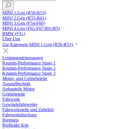
MINI 1.Gen (R50-R53)
MINI 2.Gen (R55-R61)
MINI 3.Gen (F54-F60)
MINI 4.Gen (F65-F67/J01/J05)
BMW (F/G)
Über Uns
Zur Kategorie MINI 1.Gen (R50-R53)
Leistungssteigerungen
Krumm-Performance Stage 1
Krumm-Performance Stage 2
Krumm-Performance Stage 3
Motor- und Getriebeteile
Auspufftechnik
Anbauteile Motor
Getriebeteile
Fahrwerk
Gewindefahrwerke
Fahrwerksteile und Zubehör
Fahrwerksbuchsen
Bremsen
BigBrake Kits