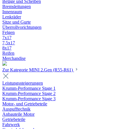
Beläge und Scheiben
Bremsleitungen
Innenraum
Lenkräder
Sitze und Gurte
Überrollvorichtungen
Felgen
7x17
7,5x17
8x17
Reifen
Merchandise
Zur Kategorie MINI 2.Gen (R55-R61)
Leistungssteigerungen
Krumm-Performance Stage 1
Krumm-Performance Stage 2
Krumm-Performance Stage 3
Motor- und Getriebeteile
Auspufftechnik
Anbauteile Motor
Getriebeteile
Fahrwerk