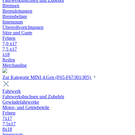
Fahrwerksbuchsen und Zubehör
Bremsen
Bremsleitungen
Bremsbeläge
Innenraum
Überrollvorichtungen
Sitze und Gurte
Felgen
7,0 x17
7,5 x17
x18
Reifen
Merchandise
Zur Kategorie MINI 4.Gen (F65-F67/J01/J05)
Fahrwerk
Fahrwerksbuchsen und Zubehör
Gewindefahrwerke
Motor- und Getriebeteile
Felgen
7x17
7,5x17
8x18
Innenraum