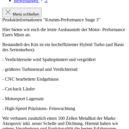
Bewertungen
2
Menü schließen
Produktinformationen "Krumm-Performance Stage 3"
Hier bieten wir euch die letzte Ausbaustufe der Motor- Performance
Eures Minis an.
Bestandteil des Kits ist ein hocheffizienter Hybrid Turbo (auf Basis
des Serienturbos):
- Verdichterseite wird Spaltoptimiert und vergrößert
- größeres Turbinenrad und Verdichterrad
- CNC bearbeitete Endgehäuse
- Cut-back Läufer
- Motorsport Lagersatz
- High-Speed Präzisions- Feinwuchtung
Wir verbauen zusätzlich einen 100 Zellen Metallkat der Marke
Akrapovic inkl. neuer Schelle und Dichtung. Hiermit haben wir
seitens Verarbeitung und Funktionalität die besten Erfahrungen