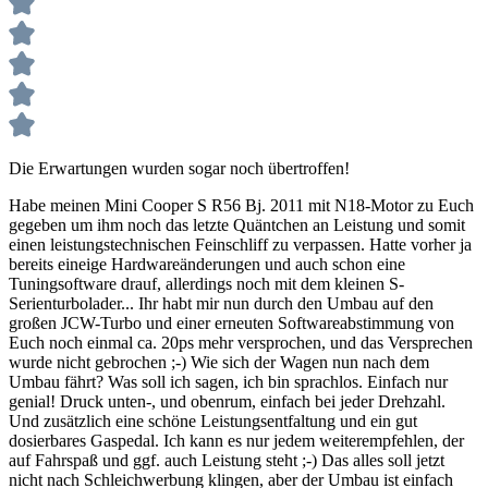
Die Erwartungen wurden sogar noch übertroffen!
Habe meinen Mini Cooper S R56 Bj. 2011 mit N18-Motor zu Euch
gegeben um ihm noch das letzte Quäntchen an Leistung und somit
einen leistungstechnischen Feinschliff zu verpassen. Hatte vorher ja
bereits eineige Hardwareänderungen und auch schon eine
Tuningsoftware drauf, allerdings noch mit dem kleinen S-
Serienturbolader... Ihr habt mir nun durch den Umbau auf den
großen JCW-Turbo und einer erneuten Softwareabstimmung von
Euch noch einmal ca. 20ps mehr versprochen, und das Versprechen
wurde nicht gebrochen ;-) Wie sich der Wagen nun nach dem
Umbau fährt? Was soll ich sagen, ich bin sprachlos. Einfach nur
genial! Druck unten-, und obenrum, einfach bei jeder Drehzahl.
Und zusätzlich eine schöne Leistungsentfaltung und ein gut
dosierbares Gaspedal. Ich kann es nur jedem weiterempfehlen, der
auf Fahrspaß und ggf. auch Leistung steht ;-) Das alles soll jetzt
nicht nach Schleichwerbung klingen, aber der Umbau ist einfach