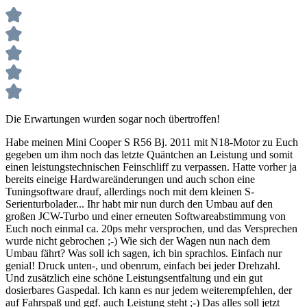
Die Erwartungen wurden sogar noch übertroffen!
Habe meinen Mini Cooper S R56 Bj. 2011 mit N18-Motor zu Euch
gegeben um ihm noch das letzte Quäntchen an Leistung und somit
einen leistungstechnischen Feinschliff zu verpassen. Hatte vorher ja
bereits eineige Hardwareänderungen und auch schon eine
Tuningsoftware drauf, allerdings noch mit dem kleinen S-
Serienturbolader... Ihr habt mir nun durch den Umbau auf den
großen JCW-Turbo und einer erneuten Softwareabstimmung von
Euch noch einmal ca. 20ps mehr versprochen, und das Versprechen
wurde nicht gebrochen ;-) Wie sich der Wagen nun nach dem
Umbau fährt? Was soll ich sagen, ich bin sprachlos. Einfach nur
genial! Druck unten-, und obenrum, einfach bei jeder Drehzahl.
Und zusätzlich eine schöne Leistungsentfaltung und ein gut
dosierbares Gaspedal. Ich kann es nur jedem weiterempfehlen, der
auf Fahrspaß und ggf. auch Leistung steht ;-) Das alles soll jetzt