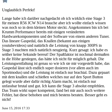
Unglaublich Perfekt!
Lange habe ich darüber nachgedacht ob ich wirklich eine Stage 3
für meinen R56 JCW N14 brauche aber ich wollte einfach wissen
was noch so in dem kleinen Motor steckt. Angekommen bin ich bei
Krumm Performance bereits mit einigen veränderten
Hardwarekomponenten und der Software von einem anderen Tuner.
Das lineare Gaspedal, das Knallen (bekannt aus einigen
youtubevideos) und natürlich die Leistung von knapp 300PS in
Stage 3 machten mich natürlich neugierig. Kurz gesagt: ich habe es
seither keine Sekunde bereut! Der Spaßfaktor ist nochmal dermaßen
in die Höhe gestiegen, das hätte ich nicht für möglich gehalt. Die
Leistungsentfaltung ist genau so wie ich sie mir vorgestellt habe, das
Gaspedal lässt sich endlich super dosieren (vor allem auch im
Sportmodus) und die Leistung ist einfach nur brachial. Dazu gepaart
mit dem knallen und schießen welches nur auf den Sport Button
gelegt wurde aber dafür richtig Alarm macht, ist einfach nur
unfassbar brutal und gut. Ich kann die Stage 3 absolut empfehlen.
Das Team wirkt super kompetent, fand bei mir auch noch weitere
Fehler, hat diese behoben und mich bestens beraten. Besser geht es
nicht!
June 15, 2016 17:33