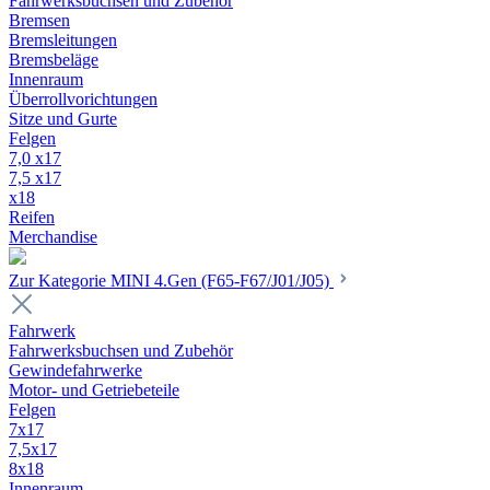
Fahrwerksbuchsen und Zubehör
Bremsen
Bremsleitungen
Bremsbeläge
Innenraum
Überrollvorichtungen
Sitze und Gurte
Felgen
7,0 x17
7,5 x17
x18
Reifen
Merchandise
Zur Kategorie MINI 4.Gen (F65-F67/J01/J05)
Fahrwerk
Fahrwerksbuchsen und Zubehör
Gewindefahrwerke
Motor- und Getriebeteile
Felgen
7x17
7,5x17
8x18
Innenraum