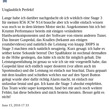
Unglaublich Perfekt!
Lange habe ich darüber nachgedacht ob ich wirklich eine Stage 3
für meinen R56 JCW N14 brauche aber ich wollte einfach wissen
was noch so in dem kleinen Motor steckt. Angekommen bin ich bei
Krumm Performance bereits mit einigen veränderten
Hardwarekomponenten und der Software von einem anderen Tuner.
Das lineare Gaspedal, das Knallen (bekannt aus einigen
youtubevideos) und natürlich die Leistung von knapp 300PS in
Stage 3 machten mich natürlich neugierig. Kurz gesagt: ich habe es
seither keine Sekunde bereut! Der Spaßfaktor ist nochmal dermaßen
in die Höhe gestiegen, das hätte ich nicht für möglich gehalt. Die
Leistungsentfaltung ist genau so wie ich sie mir vorgestellt habe, das
Gaspedal lässt sich endlich super dosieren (vor allem auch im
Sportmodus) und die Leistung ist einfach nur brachial. Dazu gepaart
mit dem knallen und schießen welches nur auf den Sport Button
gelegt wurde aber dafür richtig Alarm macht, ist einfach nur
unfassbar brutal und gut. Ich kann die Stage 3 absolut empfehlen.
Das Team wirkt super kompetent, fand bei mir auch noch weitere
Fehler, hat diese behoben und mich bestens beraten. Besser geht es
nicht!
June 15, 2016 17:33