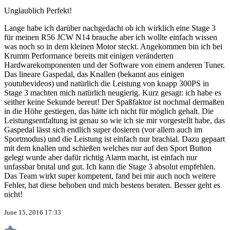
Unglaublich Perfekt!
Lange habe ich darüber nachgedacht ob ich wirklich eine Stage 3
für meinen R56 JCW N14 brauche aber ich wollte einfach wissen
was noch so in dem kleinen Motor steckt. Angekommen bin ich bei
Krumm Performance bereits mit einigen veränderten
Hardwarekomponenten und der Software von einem anderen Tuner.
Das lineare Gaspedal, das Knallen (bekannt aus einigen
youtubevideos) und natürlich die Leistung von knapp 300PS in
Stage 3 machten mich natürlich neugierig. Kurz gesagt: ich habe es
seither keine Sekunde bereut! Der Spaßfaktor ist nochmal dermaßen
in die Höhe gestiegen, das hätte ich nicht für möglich gehalt. Die
Leistungsentfaltung ist genau so wie ich sie mir vorgestellt habe, das
Gaspedal lässt sich endlich super dosieren (vor allem auch im
Sportmodus) und die Leistung ist einfach nur brachial. Dazu gepaart
mit dem knallen und schießen welches nur auf den Sport Button
gelegt wurde aber dafür richtig Alarm macht, ist einfach nur
unfassbar brutal und gut. Ich kann die Stage 3 absolut empfehlen.
Das Team wirkt super kompetent, fand bei mir auch noch weitere
Fehler, hat diese behoben und mich bestens beraten. Besser geht es
nicht!
June 15, 2016 17:33