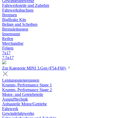
Gewindefahrwerke
Fahrwerksteile und Zubehör
Fahrwerksbuchsen
Bremsen
BigBrake Kits
Beläge und Scheiben
Bremsleitungen
Innenraum
Reifen
Merchandise
Felgen
7x17
7,5x17
Zur Kategorie MINI 3.Gen (F54-F60)
Leistungssteigerungen
Krumm- Performance Stage 1
Krumm- Performance Stage 2
Motor- und Getriebeteile
Auspufftechnik
Anbauteile Motor/Getriebe
Fahrwerk
Gewindefahrwerke