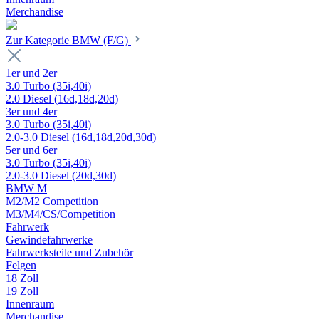
Merchandise
Zur Kategorie BMW (F/G)
1er und 2er
3.0 Turbo (35i,40i)
2.0 Diesel (16d,18d,20d)
3er und 4er
3.0 Turbo (35i,40i)
2.0-3.0 Diesel (16d,18d,20d,30d)
5er und 6er
3.0 Turbo (35i,40i)
2.0-3.0 Diesel (20d,30d)
BMW M
M2/M2 Competition
M3/M4/CS/Competition
Fahrwerk
Gewindefahrwerke
Fahrwerksteile und Zubehör
Felgen
18 Zoll
19 Zoll
Innenraum
Merchandise