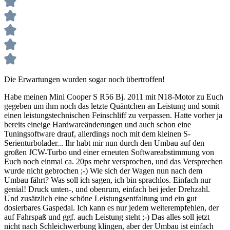
Die Erwartungen wurden sogar noch übertroffen!
Habe meinen Mini Cooper S R56 Bj. 2011 mit N18-Motor zu Euch
gegeben um ihm noch das letzte Quäntchen an Leistung und somit
einen leistungstechnischen Feinschliff zu verpassen. Hatte vorher ja
bereits eineige Hardwareänderungen und auch schon eine
Tuningsoftware drauf, allerdings noch mit dem kleinen S-
Serienturbolader... Ihr habt mir nun durch den Umbau auf den
großen JCW-Turbo und einer erneuten Softwareabstimmung von
Euch noch einmal ca. 20ps mehr versprochen, und das Versprechen
wurde nicht gebrochen ;-) Wie sich der Wagen nun nach dem
Umbau fährt? Was soll ich sagen, ich bin sprachlos. Einfach nur
genial! Druck unten-, und obenrum, einfach bei jeder Drehzahl.
Und zusätzlich eine schöne Leistungsentfaltung und ein gut
dosierbares Gaspedal. Ich kann es nur jedem weiterempfehlen, der
auf Fahrspaß und ggf. auch Leistung steht ;-) Das alles soll jetzt
nicht nach Schleichwerbung klingen, aber der Umbau ist einfach