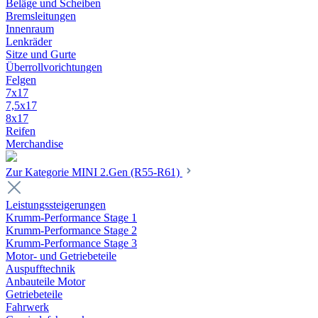
Beläge und Scheiben
Bremsleitungen
Innenraum
Lenkräder
Sitze und Gurte
Überrollvorichtungen
Felgen
7x17
7,5x17
8x17
Reifen
Merchandise
Zur Kategorie MINI 2.Gen (R55-R61)
Leistungssteigerungen
Krumm-Performance Stage 1
Krumm-Performance Stage 2
Krumm-Performance Stage 3
Motor- und Getriebeteile
Auspufftechnik
Anbauteile Motor
Getriebeteile
Fahrwerk