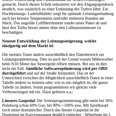
gemacht. Durch diesen Schritt reduzieren wir den Abgasgegendruck
deutlich, was zusätzlich zu einer Entlastung des Turbos fährt. Ein
Hochleistungs- Ladeluftkühler sorgt für optimale Leistungserhaltung
auch bei heissen Temperaturen und/oder mehreren Runden am
Stück. Das ungeölte Luftfilterelement rundet unser Paket ab und
lässt den Turbo besser atmen ohne den Luftmassenmesser zu
beschädigen.
Neueste Entwicklung der Leistungssteigerung, welche
einzigartig auf dem Markt ist
:
Die meisten Tuner ändern ausschließlich den Datenbereich zur
Leistungsoptimierung. Dies ist auch der Grund warum Mitbewerber
beim N18 Motor das Steuergerät öffnen müssen. Bei uns ist dies
nicht der Fall.
Sämtliche Softwareoptimierung wird per OBD
durchgeführt
und auf der Straße feinjustiert. Das ist der
Unterschied zwischen der Möglichkeit ausschließlich Daten in einer
Tabelle ändern zu können oder, wie es uns möglich ist, die ganze
Tabelle zu ändern. Somit programmieren wir gleiche viele
Verbesserungen mit ein. Dazu gehören u.a.:
Lineares Gaspedal
: Die Serienprogrammierung gibt meist bei 30%
Pedalweg schon 60% Gas, bei 90%->100% usw. Mit Sportknopf
noch umso dramatischer. Durch das lineare Gaspedal ist die
Dosierung im Kurvenausgang deutlich einfacher - Wheelspin im 1.