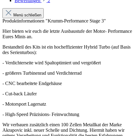
Bewertungen
2
Menü schließen
Produktinformationen "Krumm-Performance Stage 3"
Hier bieten wir euch die letzte Ausbaustufe der Motor- Performance
Eures Minis an.
Bestandteil des Kits ist ein hocheffizienter Hybrid Turbo (auf Basis
des Serienturbos):
- Verdichterseite wird Spaltoptimiert und vergrößert
- größeres Turbinenrad und Verdichterrad
- CNC bearbeitete Endgehäuse
- Cut-back Läufer
- Motorsport Lagersatz
- High-Speed Präzisions- Feinwuchtung
Wir verbauen zusätzlich einen 100 Zellen Metallkat der Marke
Akrapovic inkl. neuer Schelle und Dichtung. Hiermit haben wir
seitens Verarbeitung und Funktionalität die besten Erfahrungen