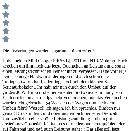
Die Erwartungen wurden sogar noch übertroffen!
Habe meinen Mini Cooper S R56 Bj. 2011 mit N18-Motor zu Euch
gegeben um ihm noch das letzte Quäntchen an Leistung und somit
einen leistungstechnischen Feinschliff zu verpassen. Hatte vorher ja
bereits eineige Hardwareänderungen und auch schon eine
Tuningsoftware drauf, allerdings noch mit dem kleinen S-
Serienturbolader... Ihr habt mir nun durch den Umbau auf den
großen JCW-Turbo und einer erneuten Softwareabstimmung von
Euch noch einmal ca. 20ps mehr versprochen, und das Versprechen
wurde nicht gebrochen ;-) Wie sich der Wagen nun nach dem
Umbau fährt? Was soll ich sagen, ich bin sprachlos. Einfach nur
genial! Druck unten-, und obenrum, einfach bei jeder Drehzahl.
Und zusätzlich eine schöne Leistungsentfaltung und ein gut
dosierbares Gaspedal. Ich kann es nur jedem weiterempfehlen, der
auf Fahrspaß und ggf. auch Leistung steht ;-) Das alles soll jetzt