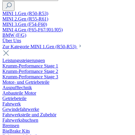
MINI 1.Gen (R50-R53)
MINI 2.Gen (R55-R61)
MINI 3.Gen (F54-F60)
MINI 4.Gen (F65-F67/J01/J05)
BMW (F/G)
Über Uns
Zur Kategorie MINI 1.Gen (R50-R53)
Leistungssteigerungen
Krumm-Performance Stage 1
Krumm-Performance Stage 2
Krumm-Performance Stage 3
Motor- und Getriebeteile
Auspufftechnik
Anbauteile Motor
Getriebeteile
Fahrwerk
Gewindefahrwerke
Fahrwerksteile und Zubehör
Fahrwerksbuchsen
Bremsen
BigBrake Kits