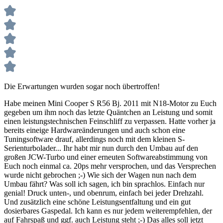
Die Erwartungen wurden sogar noch übertroffen!
Habe meinen Mini Cooper S R56 Bj. 2011 mit N18-Motor zu Euch
gegeben um ihm noch das letzte Quäntchen an Leistung und somit
einen leistungstechnischen Feinschliff zu verpassen. Hatte vorher ja
bereits eineige Hardwareänderungen und auch schon eine
Tuningsoftware drauf, allerdings noch mit dem kleinen S-
Serienturbolader... Ihr habt mir nun durch den Umbau auf den
großen JCW-Turbo und einer erneuten Softwareabstimmung von
Euch noch einmal ca. 20ps mehr versprochen, und das Versprechen
wurde nicht gebrochen ;-) Wie sich der Wagen nun nach dem
Umbau fährt? Was soll ich sagen, ich bin sprachlos. Einfach nur
genial! Druck unten-, und obenrum, einfach bei jeder Drehzahl.
Und zusätzlich eine schöne Leistungsentfaltung und ein gut
dosierbares Gaspedal. Ich kann es nur jedem weiterempfehlen, der
auf Fahrspaß und ggf. auch Leistung steht ;-) Das alles soll jetzt