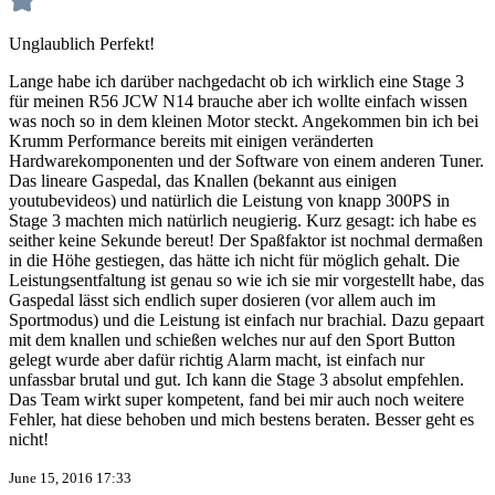
Unglaublich Perfekt!
Lange habe ich darüber nachgedacht ob ich wirklich eine Stage 3
für meinen R56 JCW N14 brauche aber ich wollte einfach wissen
was noch so in dem kleinen Motor steckt. Angekommen bin ich bei
Krumm Performance bereits mit einigen veränderten
Hardwarekomponenten und der Software von einem anderen Tuner.
Das lineare Gaspedal, das Knallen (bekannt aus einigen
youtubevideos) und natürlich die Leistung von knapp 300PS in
Stage 3 machten mich natürlich neugierig. Kurz gesagt: ich habe es
seither keine Sekunde bereut! Der Spaßfaktor ist nochmal dermaßen
in die Höhe gestiegen, das hätte ich nicht für möglich gehalt. Die
Leistungsentfaltung ist genau so wie ich sie mir vorgestellt habe, das
Gaspedal lässt sich endlich super dosieren (vor allem auch im
Sportmodus) und die Leistung ist einfach nur brachial. Dazu gepaart
mit dem knallen und schießen welches nur auf den Sport Button
gelegt wurde aber dafür richtig Alarm macht, ist einfach nur
unfassbar brutal und gut. Ich kann die Stage 3 absolut empfehlen.
Das Team wirkt super kompetent, fand bei mir auch noch weitere
Fehler, hat diese behoben und mich bestens beraten. Besser geht es
nicht!
June 15, 2016 17:33