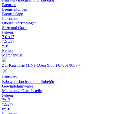
Fahrwerksbuchsen und Zubehör
Bremsen
Bremsleitungen
Bremsbeläge
Innenraum
Überrollvorichtungen
Sitze und Gurte
Felgen
7,0 x17
7,5 x17
x18
Reifen
Merchandise
Zur Kategorie MINI 4.Gen (F65-F67/J01/J05)
Fahrwerk
Fahrwerksbuchsen und Zubehör
Gewindefahrwerke
Motor- und Getriebeteile
Felgen
7x17
7,5x17
8x18
Innenraum