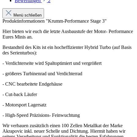
Bewertungen
2
Menü schließen
Produktinformationen "Krumm-Performance Stage 3"
Hier bieten wir euch die letzte Ausbaustufe der Motor- Performance
Eures Minis an.
Bestandteil des Kits ist ein hocheffizienter Hybrid Turbo (auf Basis
des Serienturbos):
- Verdichterseite wird Spaltoptimiert und vergrößert
- größeres Turbinenrad und Verdichterrad
- CNC bearbeitete Endgehäuse
- Cut-back Läufer
- Motorsport Lagersatz
- High-Speed Präzisions- Feinwuchtung
Wir verbauen zusätzlich einen 100 Zellen Metallkat der Marke
Akrapovic inkl. neuer Schelle und Dichtung. Hiermit haben wir
seitens Verarbeitung und Funktionalität die besten Erfahrungen