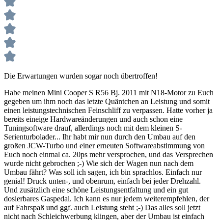
Die Erwartungen wurden sogar noch übertroffen!
Habe meinen Mini Cooper S R56 Bj. 2011 mit N18-Motor zu Euch
gegeben um ihm noch das letzte Quäntchen an Leistung und somit
einen leistungstechnischen Feinschliff zu verpassen. Hatte vorher ja
bereits eineige Hardwareänderungen und auch schon eine
Tuningsoftware drauf, allerdings noch mit dem kleinen S-
Serienturbolader... Ihr habt mir nun durch den Umbau auf den
großen JCW-Turbo und einer erneuten Softwareabstimmung von
Euch noch einmal ca. 20ps mehr versprochen, und das Versprechen
wurde nicht gebrochen ;-) Wie sich der Wagen nun nach dem
Umbau fährt? Was soll ich sagen, ich bin sprachlos. Einfach nur
genial! Druck unten-, und obenrum, einfach bei jeder Drehzahl.
Und zusätzlich eine schöne Leistungsentfaltung und ein gut
dosierbares Gaspedal. Ich kann es nur jedem weiterempfehlen, der
auf Fahrspaß und ggf. auch Leistung steht ;-) Das alles soll jetzt
nicht nach Schleichwerbung klingen, aber der Umbau ist einfach