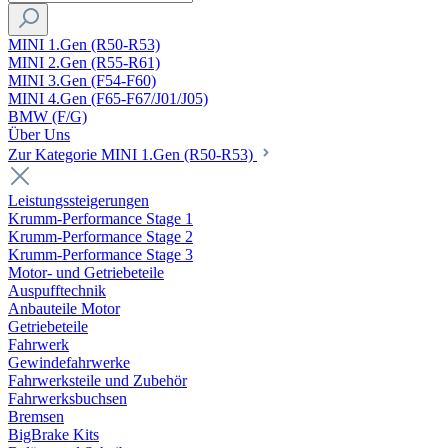
MINI 1.Gen (R50-R53)
MINI 2.Gen (R55-R61)
MINI 3.Gen (F54-F60)
MINI 4.Gen (F65-F67/J01/J05)
BMW (F/G)
Über Uns
Zur Kategorie MINI 1.Gen (R50-R53)
Leistungssteigerungen
Krumm-Performance Stage 1
Krumm-Performance Stage 2
Krumm-Performance Stage 3
Motor- und Getriebeteile
Auspufftechnik
Anbauteile Motor
Getriebeteile
Fahrwerk
Gewindefahrwerke
Fahrwerksteile und Zubehör
Fahrwerksbuchsen
Bremsen
BigBrake Kits