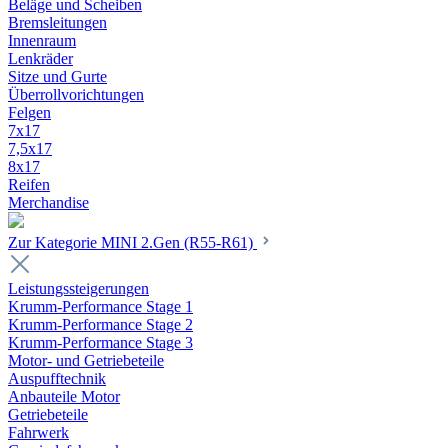
Beläge und Scheiben
Bremsleitungen
Innenraum
Lenkräder
Sitze und Gurte
Überrollvorichtungen
Felgen
7x17
7,5x17
8x17
Reifen
Merchandise
Zur Kategorie MINI 2.Gen (R55-R61)
Leistungssteigerungen
Krumm-Performance Stage 1
Krumm-Performance Stage 2
Krumm-Performance Stage 3
Motor- und Getriebeteile
Auspufftechnik
Anbauteile Motor
Getriebeteile
Fahrwerk