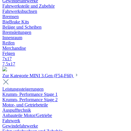
Gewindefahrwerke
Fahrwerksteile und Zubehör
Fahrwerksbuchsen
Bremsen
BigBrake Kits
Beläge und Scheiben
Bremsleitungen
Innenraum
Reifen
Merchandise
Felgen
7x17
7,5x17
Zur Kategorie MINI 3.Gen (F54-F60)
Leistungssteigerungen
Krumm- Performance Stage 1
Krumm- Performance Stage 2
Motor- und Getriebeteile
Auspufftechnik
Anbauteile Motor/Getriebe
Fahrwerk
Gewindefahrwerke