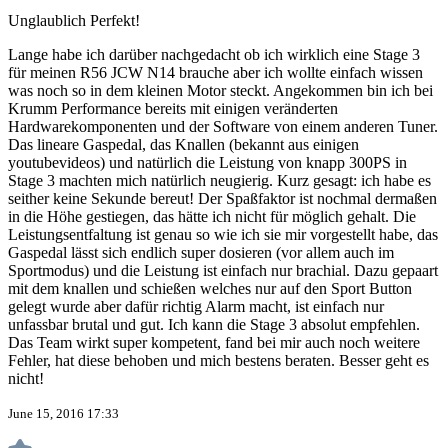
Unglaublich Perfekt!
Lange habe ich darüber nachgedacht ob ich wirklich eine Stage 3
für meinen R56 JCW N14 brauche aber ich wollte einfach wissen
was noch so in dem kleinen Motor steckt. Angekommen bin ich bei
Krumm Performance bereits mit einigen veränderten
Hardwarekomponenten und der Software von einem anderen Tuner.
Das lineare Gaspedal, das Knallen (bekannt aus einigen
youtubevideos) und natürlich die Leistung von knapp 300PS in
Stage 3 machten mich natürlich neugierig. Kurz gesagt: ich habe es
seither keine Sekunde bereut! Der Spaßfaktor ist nochmal dermaßen
in die Höhe gestiegen, das hätte ich nicht für möglich gehalt. Die
Leistungsentfaltung ist genau so wie ich sie mir vorgestellt habe, das
Gaspedal lässt sich endlich super dosieren (vor allem auch im
Sportmodus) und die Leistung ist einfach nur brachial. Dazu gepaart
mit dem knallen und schießen welches nur auf den Sport Button
gelegt wurde aber dafür richtig Alarm macht, ist einfach nur
unfassbar brutal und gut. Ich kann die Stage 3 absolut empfehlen.
Das Team wirkt super kompetent, fand bei mir auch noch weitere
Fehler, hat diese behoben und mich bestens beraten. Besser geht es
nicht!
June 15, 2016 17:33