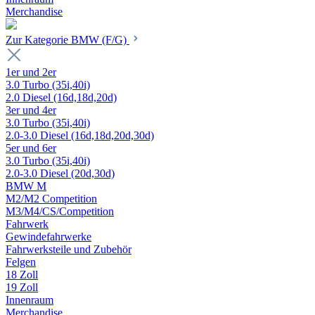
Merchandise
Zur Kategorie BMW (F/G)
1er und 2er
3.0 Turbo (35i,40i)
2.0 Diesel (16d,18d,20d)
3er und 4er
3.0 Turbo (35i,40i)
2.0-3.0 Diesel (16d,18d,20d,30d)
5er und 6er
3.0 Turbo (35i,40i)
2.0-3.0 Diesel (20d,30d)
BMW M
M2/M2 Competition
M3/M4/CS/Competition
Fahrwerk
Gewindefahrwerke
Fahrwerksteile und Zubehör
Felgen
18 Zoll
19 Zoll
Innenraum
Merchandise