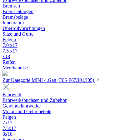
Fahrwerksbuchsen und Zubehör
Bremsen
Bremsleitungen
Bremsbeläge
Innenraum
Überrollvorichtungen
Sitze und Gurte
Felgen
7,0 x17
7,5 x17
x18
Reifen
Merchandise
Zur Kategorie MINI 4.Gen (F65-F67/J01/J05)
Fahrwerk
Fahrwerksbuchsen und Zubehör
Gewindefahrwerke
Motor- und Getriebeteile
Felgen
7x17
7,5x17
8x18
Innenraum