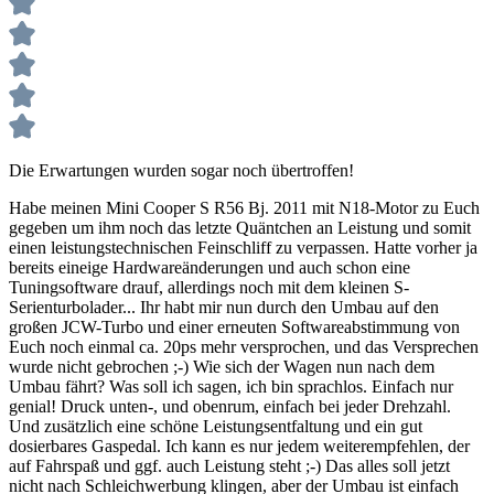
Die Erwartungen wurden sogar noch übertroffen!
Habe meinen Mini Cooper S R56 Bj. 2011 mit N18-Motor zu Euch
gegeben um ihm noch das letzte Quäntchen an Leistung und somit
einen leistungstechnischen Feinschliff zu verpassen. Hatte vorher ja
bereits eineige Hardwareänderungen und auch schon eine
Tuningsoftware drauf, allerdings noch mit dem kleinen S-
Serienturbolader... Ihr habt mir nun durch den Umbau auf den
großen JCW-Turbo und einer erneuten Softwareabstimmung von
Euch noch einmal ca. 20ps mehr versprochen, und das Versprechen
wurde nicht gebrochen ;-) Wie sich der Wagen nun nach dem
Umbau fährt? Was soll ich sagen, ich bin sprachlos. Einfach nur
genial! Druck unten-, und obenrum, einfach bei jeder Drehzahl.
Und zusätzlich eine schöne Leistungsentfaltung und ein gut
dosierbares Gaspedal. Ich kann es nur jedem weiterempfehlen, der
auf Fahrspaß und ggf. auch Leistung steht ;-) Das alles soll jetzt
nicht nach Schleichwerbung klingen, aber der Umbau ist einfach