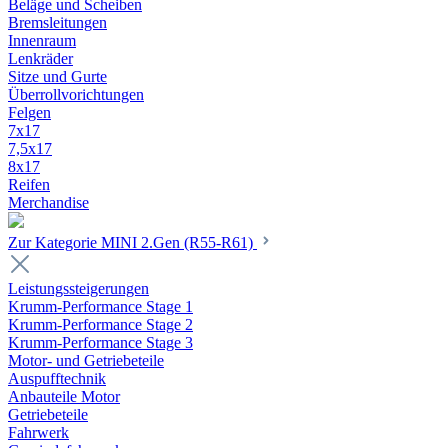
Beläge und Scheiben
Bremsleitungen
Innenraum
Lenkräder
Sitze und Gurte
Überrollvorichtungen
Felgen
7x17
7,5x17
8x17
Reifen
Merchandise
Zur Kategorie MINI 2.Gen (R55-R61)
Leistungssteigerungen
Krumm-Performance Stage 1
Krumm-Performance Stage 2
Krumm-Performance Stage 3
Motor- und Getriebeteile
Auspufftechnik
Anbauteile Motor
Getriebeteile
Fahrwerk