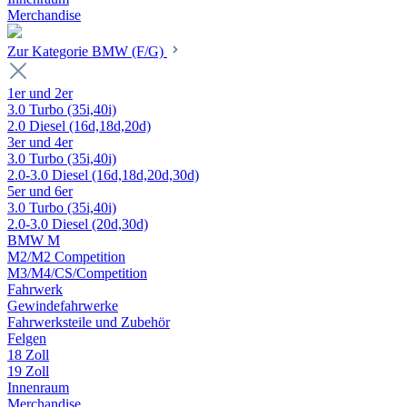
Merchandise
Zur Kategorie BMW (F/G)
1er und 2er
3.0 Turbo (35i,40i)
2.0 Diesel (16d,18d,20d)
3er und 4er
3.0 Turbo (35i,40i)
2.0-3.0 Diesel (16d,18d,20d,30d)
5er und 6er
3.0 Turbo (35i,40i)
2.0-3.0 Diesel (20d,30d)
BMW M
M2/M2 Competition
M3/M4/CS/Competition
Fahrwerk
Gewindefahrwerke
Fahrwerksteile und Zubehör
Felgen
18 Zoll
19 Zoll
Innenraum
Merchandise