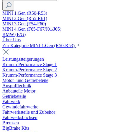
MINI 1.Gen (R50-R53)
MINI 2.Gen (R55-R61)
MINI 3.Gen (F54-F60)
MINI 4.Gen (F65-F67/J01/J05)
BMW (F/G)
Über Uns
Zur Kategorie MINI 1.Gen (R50-R53)
Leistungssteigerungen
Krumm-Performance Stage 1
Krumm-Performance Stage 2
Krumm-Performance Stage 3
Motor- und Getriebeteile
Auspufftechnik
Anbauteile Motor
Getriebeteile
Fahrwerk
Gewindefahrwerke
Fahrwerksteile und Zubehör
Fahrwerksbuchsen
Bremsen
BigBrake Kits