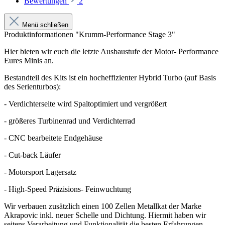
Bewertungen
2
Menü schließen
Produktinformationen "Krumm-Performance Stage 3"
Hier bieten wir euch die letzte Ausbaustufe der Motor- Performance
Eures Minis an.
Bestandteil des Kits ist ein hocheffizienter Hybrid Turbo (auf Basis
des Serienturbos):
- Verdichterseite wird Spaltoptimiert und vergrößert
- größeres Turbinenrad und Verdichterrad
- CNC bearbeitete Endgehäuse
- Cut-back Läufer
- Motorsport Lagersatz
- High-Speed Präzisions- Feinwuchtung
Wir verbauen zusätzlich einen 100 Zellen Metallkat der Marke
Akrapovic inkl. neuer Schelle und Dichtung. Hiermit haben wir
seitens Verarbeitung und Funktionalität die besten Erfahrungen