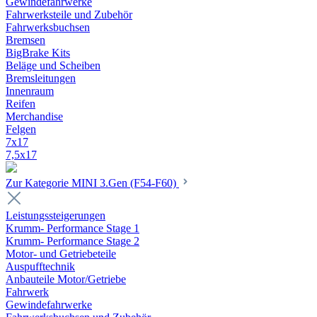
Gewindefahrwerke
Fahrwerksteile und Zubehör
Fahrwerksbuchsen
Bremsen
BigBrake Kits
Beläge und Scheiben
Bremsleitungen
Innenraum
Reifen
Merchandise
Felgen
7x17
7,5x17
Zur Kategorie MINI 3.Gen (F54-F60)
Leistungssteigerungen
Krumm- Performance Stage 1
Krumm- Performance Stage 2
Motor- und Getriebeteile
Auspufftechnik
Anbauteile Motor/Getriebe
Fahrwerk
Gewindefahrwerke