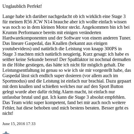
Unglaublich Perfekt!
Lange habe ich darüber nachgedacht ob ich wirklich eine Stage 3
für meinen R56 JCW N14 brauche aber ich wollte einfach wissen
was noch so in dem kleinen Motor steckt. Angekommen bin ich bei
Krumm Performance bereits mit einigen veränderten
Hardwarekomponenten und der Software von einem anderen Tuner.
Das lineare Gaspedal, das Knallen (bekannt aus einigen
youtubevideos) und natürlich die Leistung von knapp 300PS in
Stage 3 machten mich natürlich neugierig. Kurz gesagt: ich habe es
seither keine Sekunde bereut! Der Spaßfaktor ist nochmal dermaßen
in die Höhe gestiegen, das hätte ich nicht für möglich gehalt. Die
Leistungsentfaltung ist genau so wie ich sie mir vorgestellt habe, das
Gaspedal lässt sich endlich super dosieren (vor allem auch im
Sportmodus) und die Leistung ist einfach nur brachial. Dazu gepaart
mit dem knallen und schießen welches nur auf den Sport Button
gelegt wurde aber dafür richtig Alarm macht, ist einfach nur
unfassbar brutal und gut. Ich kann die Stage 3 absolut empfehlen.
Das Team wirkt super kompetent, fand bei mir auch noch weitere
Fehler, hat diese behoben und mich bestens beraten. Besser geht es
nicht!
June 15, 2016 17:33