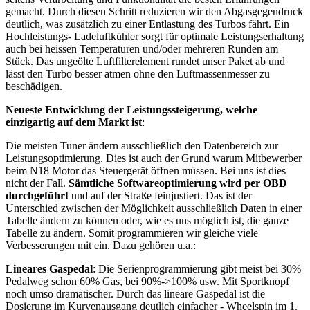
gemacht. Durch diesen Schritt reduzieren wir den Abgasgegendruck
deutlich, was zusätzlich zu einer Entlastung des Turbos fährt. Ein
Hochleistungs- Ladeluftkühler sorgt für optimale Leistungserhaltung
auch bei heissen Temperaturen und/oder mehreren Runden am
Stück. Das ungeölte Luftfilterelement rundet unser Paket ab und
lässt den Turbo besser atmen ohne den Luftmassenmesser zu
beschädigen.
Neueste Entwicklung der Leistungssteigerung, welche
einzigartig auf dem Markt ist
:
Die meisten Tuner ändern ausschließlich den Datenbereich zur
Leistungsoptimierung. Dies ist auch der Grund warum Mitbewerber
beim N18 Motor das Steuergerät öffnen müssen. Bei uns ist dies
nicht der Fall.
Sämtliche Softwareoptimierung wird per OBD
durchgeführt
und auf der Straße feinjustiert. Das ist der
Unterschied zwischen der Möglichkeit ausschließlich Daten in einer
Tabelle ändern zu können oder, wie es uns möglich ist, die ganze
Tabelle zu ändern. Somit programmieren wir gleiche viele
Verbesserungen mit ein. Dazu gehören u.a.:
Lineares Gaspedal
: Die Serienprogrammierung gibt meist bei 30%
Pedalweg schon 60% Gas, bei 90%->100% usw. Mit Sportknopf
noch umso dramatischer. Durch das lineare Gaspedal ist die
Dosierung im Kurvenausgang deutlich einfacher - Wheelspin im 1.