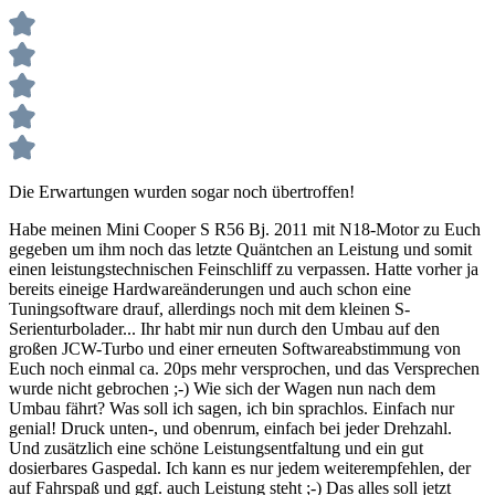
Die Erwartungen wurden sogar noch übertroffen!
Habe meinen Mini Cooper S R56 Bj. 2011 mit N18-Motor zu Euch
gegeben um ihm noch das letzte Quäntchen an Leistung und somit
einen leistungstechnischen Feinschliff zu verpassen. Hatte vorher ja
bereits eineige Hardwareänderungen und auch schon eine
Tuningsoftware drauf, allerdings noch mit dem kleinen S-
Serienturbolader... Ihr habt mir nun durch den Umbau auf den
großen JCW-Turbo und einer erneuten Softwareabstimmung von
Euch noch einmal ca. 20ps mehr versprochen, und das Versprechen
wurde nicht gebrochen ;-) Wie sich der Wagen nun nach dem
Umbau fährt? Was soll ich sagen, ich bin sprachlos. Einfach nur
genial! Druck unten-, und obenrum, einfach bei jeder Drehzahl.
Und zusätzlich eine schöne Leistungsentfaltung und ein gut
dosierbares Gaspedal. Ich kann es nur jedem weiterempfehlen, der
auf Fahrspaß und ggf. auch Leistung steht ;-) Das alles soll jetzt