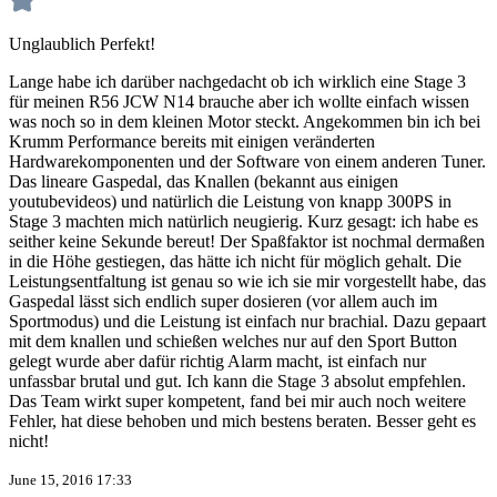
Unglaublich Perfekt!
Lange habe ich darüber nachgedacht ob ich wirklich eine Stage 3
für meinen R56 JCW N14 brauche aber ich wollte einfach wissen
was noch so in dem kleinen Motor steckt. Angekommen bin ich bei
Krumm Performance bereits mit einigen veränderten
Hardwarekomponenten und der Software von einem anderen Tuner.
Das lineare Gaspedal, das Knallen (bekannt aus einigen
youtubevideos) und natürlich die Leistung von knapp 300PS in
Stage 3 machten mich natürlich neugierig. Kurz gesagt: ich habe es
seither keine Sekunde bereut! Der Spaßfaktor ist nochmal dermaßen
in die Höhe gestiegen, das hätte ich nicht für möglich gehalt. Die
Leistungsentfaltung ist genau so wie ich sie mir vorgestellt habe, das
Gaspedal lässt sich endlich super dosieren (vor allem auch im
Sportmodus) und die Leistung ist einfach nur brachial. Dazu gepaart
mit dem knallen und schießen welches nur auf den Sport Button
gelegt wurde aber dafür richtig Alarm macht, ist einfach nur
unfassbar brutal und gut. Ich kann die Stage 3 absolut empfehlen.
Das Team wirkt super kompetent, fand bei mir auch noch weitere
Fehler, hat diese behoben und mich bestens beraten. Besser geht es
nicht!
June 15, 2016 17:33