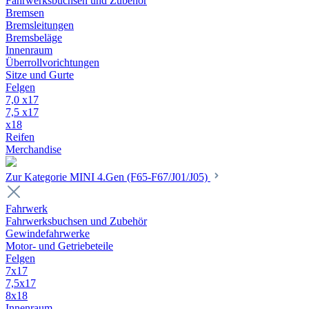
Fahrwerksbuchsen und Zubehör
Bremsen
Bremsleitungen
Bremsbeläge
Innenraum
Überrollvorichtungen
Sitze und Gurte
Felgen
7,0 x17
7,5 x17
x18
Reifen
Merchandise
Zur Kategorie MINI 4.Gen (F65-F67/J01/J05)
Fahrwerk
Fahrwerksbuchsen und Zubehör
Gewindefahrwerke
Motor- und Getriebeteile
Felgen
7x17
7,5x17
8x18
Innenraum