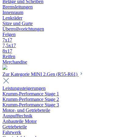
Beläge und Scheiben
Bremsleitungen
Innenraum
Lenkräder
Sitze und Gurte
Überrollvorichtungen
Felgen
7x17
7,5x17
8x17
Reifen
Merchandise
Zur Kategorie MINI 2.Gen (R55-R61)
Leistungssteigerungen
Krumm-Performance Stage 1
Krumm-Performance Stage 2
Krumm-Performance Stage 3
Motor- und Getriebeteile
Auspufftechnik
Anbauteile Motor
Getriebeteile
Fahrwerk