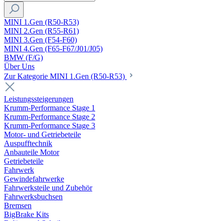
MINI 1.Gen (R50-R53)
MINI 2.Gen (R55-R61)
MINI 3.Gen (F54-F60)
MINI 4.Gen (F65-F67/J01/J05)
BMW (F/G)
Über Uns
Zur Kategorie MINI 1.Gen (R50-R53)
Leistungssteigerungen
Krumm-Performance Stage 1
Krumm-Performance Stage 2
Krumm-Performance Stage 3
Motor- und Getriebeteile
Auspufftechnik
Anbauteile Motor
Getriebeteile
Fahrwerk
Gewindefahrwerke
Fahrwerksteile und Zubehör
Fahrwerksbuchsen
Bremsen
BigBrake Kits