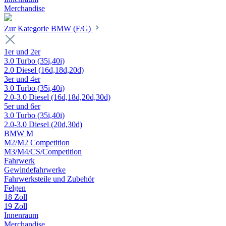
Merchandise
Zur Kategorie BMW (F/G)
1er und 2er
3.0 Turbo (35i,40i)
2.0 Diesel (16d,18d,20d)
3er und 4er
3.0 Turbo (35i,40i)
2.0-3.0 Diesel (16d,18d,20d,30d)
5er und 6er
3.0 Turbo (35i,40i)
2.0-3.0 Diesel (20d,30d)
BMW M
M2/M2 Competition
M3/M4/CS/Competition
Fahrwerk
Gewindefahrwerke
Fahrwerksteile und Zubehör
Felgen
18 Zoll
19 Zoll
Innenraum
Merchandise