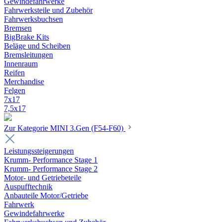
Gewindefahrwerke
Fahrwerksteile und Zubehör
Fahrwerksbuchsen
Bremsen
BigBrake Kits
Beläge und Scheiben
Bremsleitungen
Innenraum
Reifen
Merchandise
Felgen
7x17
7,5x17
Zur Kategorie MINI 3.Gen (F54-F60)
Leistungssteigerungen
Krumm- Performance Stage 1
Krumm- Performance Stage 2
Motor- und Getriebeteile
Auspufftechnik
Anbauteile Motor/Getriebe
Fahrwerk
Gewindefahrwerke