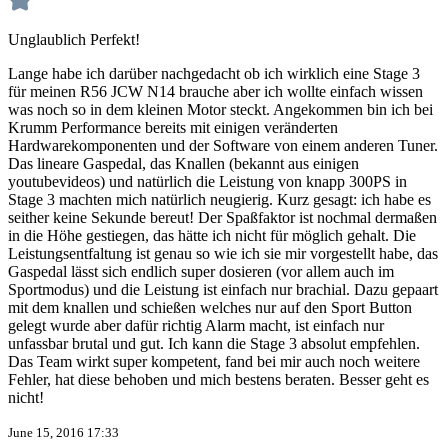
Unglaublich Perfekt!
Lange habe ich darüber nachgedacht ob ich wirklich eine Stage 3
für meinen R56 JCW N14 brauche aber ich wollte einfach wissen
was noch so in dem kleinen Motor steckt. Angekommen bin ich bei
Krumm Performance bereits mit einigen veränderten
Hardwarekomponenten und der Software von einem anderen Tuner.
Das lineare Gaspedal, das Knallen (bekannt aus einigen
youtubevideos) und natürlich die Leistung von knapp 300PS in
Stage 3 machten mich natürlich neugierig. Kurz gesagt: ich habe es
seither keine Sekunde bereut! Der Spaßfaktor ist nochmal dermaßen
in die Höhe gestiegen, das hätte ich nicht für möglich gehalt. Die
Leistungsentfaltung ist genau so wie ich sie mir vorgestellt habe, das
Gaspedal lässt sich endlich super dosieren (vor allem auch im
Sportmodus) und die Leistung ist einfach nur brachial. Dazu gepaart
mit dem knallen und schießen welches nur auf den Sport Button
gelegt wurde aber dafür richtig Alarm macht, ist einfach nur
unfassbar brutal und gut. Ich kann die Stage 3 absolut empfehlen.
Das Team wirkt super kompetent, fand bei mir auch noch weitere
Fehler, hat diese behoben und mich bestens beraten. Besser geht es
nicht!
June 15, 2016 17:33