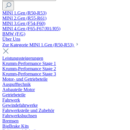
MINI 1.Gen (R50-R53)
MINI 2.Gen (R55-R61)
MINI 3.Gen (F54-F60)
MINI 4.Gen (F65-F67/J01/J05)
BMW (F/G)
Über Uns
Zur Kategorie MINI 1.Gen (R50-R53)
Leistungssteigerungen
Krumm-Performance Stage 1
Krumm-Performance Stage 2
Krumm-Performance Stage 3
Motor- und Getriebeteile
Auspufftechnik
Anbauteile Motor
Getriebeteile
Fahrwerk
Gewindefahrwerke
Fahrwerksteile und Zubehör
Fahrwerksbuchsen
Bremsen
BigBrake Kits