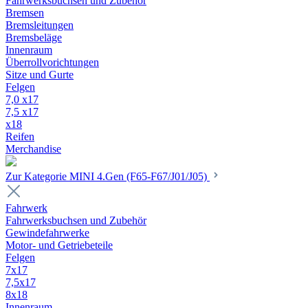
Fahrwerksbuchsen und Zubehör
Bremsen
Bremsleitungen
Bremsbeläge
Innenraum
Überrollvorichtungen
Sitze und Gurte
Felgen
7,0 x17
7,5 x17
x18
Reifen
Merchandise
Zur Kategorie MINI 4.Gen (F65-F67/J01/J05)
Fahrwerk
Fahrwerksbuchsen und Zubehör
Gewindefahrwerke
Motor- und Getriebeteile
Felgen
7x17
7,5x17
8x18
Innenraum