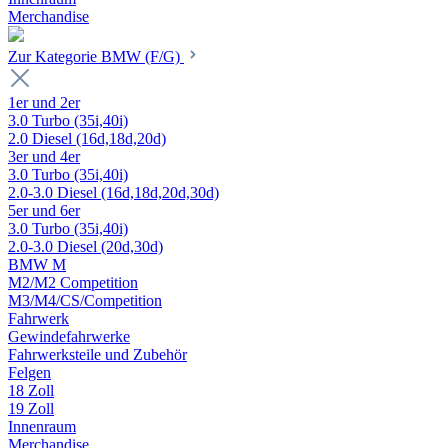
Merchandise
Zur Kategorie BMW (F/G)
1er und 2er
3.0 Turbo (35i,40i)
2.0 Diesel (16d,18d,20d)
3er und 4er
3.0 Turbo (35i,40i)
2.0-3.0 Diesel (16d,18d,20d,30d)
5er und 6er
3.0 Turbo (35i,40i)
2.0-3.0 Diesel (20d,30d)
BMW M
M2/M2 Competition
M3/M4/CS/Competition
Fahrwerk
Gewindefahrwerke
Fahrwerksteile und Zubehör
Felgen
18 Zoll
19 Zoll
Innenraum
Merchandise