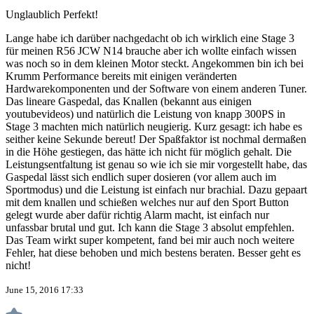
Unglaublich Perfekt!
Lange habe ich darüber nachgedacht ob ich wirklich eine Stage 3
für meinen R56 JCW N14 brauche aber ich wollte einfach wissen
was noch so in dem kleinen Motor steckt. Angekommen bin ich bei
Krumm Performance bereits mit einigen veränderten
Hardwarekomponenten und der Software von einem anderen Tuner.
Das lineare Gaspedal, das Knallen (bekannt aus einigen
youtubevideos) und natürlich die Leistung von knapp 300PS in
Stage 3 machten mich natürlich neugierig. Kurz gesagt: ich habe es
seither keine Sekunde bereut! Der Spaßfaktor ist nochmal dermaßen
in die Höhe gestiegen, das hätte ich nicht für möglich gehalt. Die
Leistungsentfaltung ist genau so wie ich sie mir vorgestellt habe, das
Gaspedal lässt sich endlich super dosieren (vor allem auch im
Sportmodus) und die Leistung ist einfach nur brachial. Dazu gepaart
mit dem knallen und schießen welches nur auf den Sport Button
gelegt wurde aber dafür richtig Alarm macht, ist einfach nur
unfassbar brutal und gut. Ich kann die Stage 3 absolut empfehlen.
Das Team wirkt super kompetent, fand bei mir auch noch weitere
Fehler, hat diese behoben und mich bestens beraten. Besser geht es
nicht!
June 15, 2016 17:33