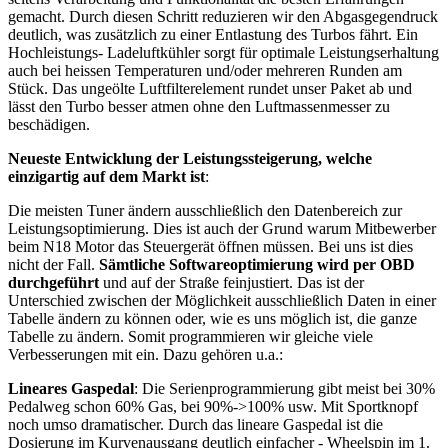
gemacht. Durch diesen Schritt reduzieren wir den Abgasgegendruck
deutlich, was zusätzlich zu einer Entlastung des Turbos fährt. Ein
Hochleistungs- Ladeluftkühler sorgt für optimale Leistungserhaltung
auch bei heissen Temperaturen und/oder mehreren Runden am
Stück. Das ungeölte Luftfilterelement rundet unser Paket ab und
lässt den Turbo besser atmen ohne den Luftmassenmesser zu
beschädigen.
Neueste Entwicklung der Leistungssteigerung, welche
einzigartig auf dem Markt ist
:
Die meisten Tuner ändern ausschließlich den Datenbereich zur
Leistungsoptimierung. Dies ist auch der Grund warum Mitbewerber
beim N18 Motor das Steuergerät öffnen müssen. Bei uns ist dies
nicht der Fall.
Sämtliche Softwareoptimierung wird per OBD
durchgeführt
und auf der Straße feinjustiert. Das ist der
Unterschied zwischen der Möglichkeit ausschließlich Daten in einer
Tabelle ändern zu können oder, wie es uns möglich ist, die ganze
Tabelle zu ändern. Somit programmieren wir gleiche viele
Verbesserungen mit ein. Dazu gehören u.a.:
Lineares Gaspedal
: Die Serienprogrammierung gibt meist bei 30%
Pedalweg schon 60% Gas, bei 90%->100% usw. Mit Sportknopf
noch umso dramatischer. Durch das lineare Gaspedal ist die
Dosierung im Kurvenausgang deutlich einfacher - Wheelspin im 1.