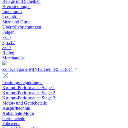
Beläge und Scheiben
Bremsleitungen
Innenraum
Lenkräder
Sitze und Gurte
Überrollvorichtungen
Felgen
7x17
7,5x17
8x17
Reifen
Merchandise
Zur Kategorie MINI 2.Gen (R55-R61)
Leistungssteigerungen
Krumm-Performance Stage 1
Krumm-Performance Stage 2
Krumm-Performance Stage 3
Motor- und Getriebeteile
Auspufftechnik
Anbauteile Motor
Getriebeteile
Fahrwerk