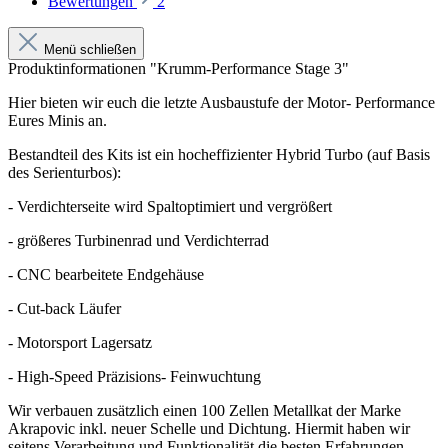
Bewertungen
2
Menü schließen
Produktinformationen "Krumm-Performance Stage 3"
Hier bieten wir euch die letzte Ausbaustufe der Motor- Performance
Eures Minis an.
Bestandteil des Kits ist ein hocheffizienter Hybrid Turbo (auf Basis
des Serienturbos):
- Verdichterseite wird Spaltoptimiert und vergrößert
- größeres Turbinenrad und Verdichterrad
- CNC bearbeitete Endgehäuse
- Cut-back Läufer
- Motorsport Lagersatz
- High-Speed Präzisions- Feinwuchtung
Wir verbauen zusätzlich einen 100 Zellen Metallkat der Marke
Akrapovic inkl. neuer Schelle und Dichtung. Hiermit haben wir
seitens Verarbeitung und Funktionalität die besten Erfahrungen