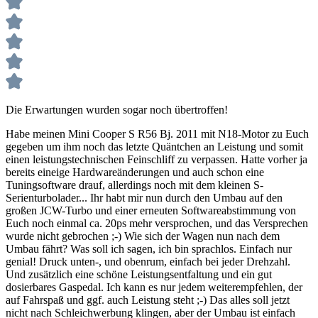
Die Erwartungen wurden sogar noch übertroffen!
Habe meinen Mini Cooper S R56 Bj. 2011 mit N18-Motor zu Euch
gegeben um ihm noch das letzte Quäntchen an Leistung und somit
einen leistungstechnischen Feinschliff zu verpassen. Hatte vorher ja
bereits eineige Hardwareänderungen und auch schon eine
Tuningsoftware drauf, allerdings noch mit dem kleinen S-
Serienturbolader... Ihr habt mir nun durch den Umbau auf den
großen JCW-Turbo und einer erneuten Softwareabstimmung von
Euch noch einmal ca. 20ps mehr versprochen, und das Versprechen
wurde nicht gebrochen ;-) Wie sich der Wagen nun nach dem
Umbau fährt? Was soll ich sagen, ich bin sprachlos. Einfach nur
genial! Druck unten-, und obenrum, einfach bei jeder Drehzahl.
Und zusätzlich eine schöne Leistungsentfaltung und ein gut
dosierbares Gaspedal. Ich kann es nur jedem weiterempfehlen, der
auf Fahrspaß und ggf. auch Leistung steht ;-) Das alles soll jetzt
nicht nach Schleichwerbung klingen, aber der Umbau ist einfach