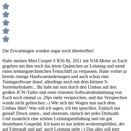
Die Erwartungen wurden sogar noch übertroffen!
Habe meinen Mini Cooper S R56 Bj. 2011 mit N18-Motor zu Euch
gegeben um ihm noch das letzte Quäntchen an Leistung und somit
einen leistungstechnischen Feinschliff zu verpassen. Hatte vorher ja
bereits eineige Hardwareänderungen und auch schon eine
Tuningsoftware drauf, allerdings noch mit dem kleinen S-
Serienturbolader... Ihr habt mir nun durch den Umbau auf den
großen JCW-Turbo und einer erneuten Softwareabstimmung von
Euch noch einmal ca. 20ps mehr versprochen, und das Versprechen
wurde nicht gebrochen ;-) Wie sich der Wagen nun nach dem
Umbau fährt? Was soll ich sagen, ich bin sprachlos. Einfach nur
genial! Druck unten-, und obenrum, einfach bei jeder Drehzahl.
Und zusätzlich eine schöne Leistungsentfaltung und ein gut
dosierbares Gaspedal. Ich kann es nur jedem weiterempfehlen, der
auf Fahrspaß und ggf. auch Leistung steht ;-) Das alles soll jetzt