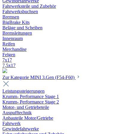
Gewindefahrwerke
Fahrwerksteile und Zubehör
Fahrwerksbuchsen
Bremsen
BigBrake Kits
Beläge und Scheiben
Bremsleitungen
Innenraum
Reifen
Merchandise
Felgen
7x17
7,5x17
Zur Kategorie MINI 3.Gen (F54-F60)
Leistungssteigerungen
Krumm- Performance Stage 1
Krumm- Performance Stage 2
Motor- und Getriebeteile
Auspufftechnik
Anbauteile Motor/Getriebe
Fahrwerk
Gewindefahrwerke