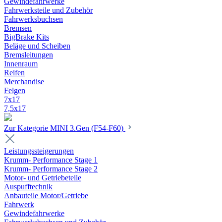
Gewindefahrwerke
Fahrwerksteile und Zubehör
Fahrwerksbuchsen
Bremsen
BigBrake Kits
Beläge und Scheiben
Bremsleitungen
Innenraum
Reifen
Merchandise
Felgen
7x17
7,5x17
Zur Kategorie MINI 3.Gen (F54-F60)
Leistungssteigerungen
Krumm- Performance Stage 1
Krumm- Performance Stage 2
Motor- und Getriebeteile
Auspufftechnik
Anbauteile Motor/Getriebe
Fahrwerk
Gewindefahrwerke