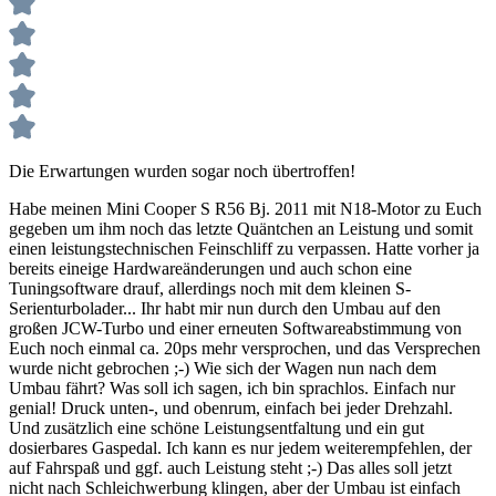
Die Erwartungen wurden sogar noch übertroffen!
Habe meinen Mini Cooper S R56 Bj. 2011 mit N18-Motor zu Euch
gegeben um ihm noch das letzte Quäntchen an Leistung und somit
einen leistungstechnischen Feinschliff zu verpassen. Hatte vorher ja
bereits eineige Hardwareänderungen und auch schon eine
Tuningsoftware drauf, allerdings noch mit dem kleinen S-
Serienturbolader... Ihr habt mir nun durch den Umbau auf den
großen JCW-Turbo und einer erneuten Softwareabstimmung von
Euch noch einmal ca. 20ps mehr versprochen, und das Versprechen
wurde nicht gebrochen ;-) Wie sich der Wagen nun nach dem
Umbau fährt? Was soll ich sagen, ich bin sprachlos. Einfach nur
genial! Druck unten-, und obenrum, einfach bei jeder Drehzahl.
Und zusätzlich eine schöne Leistungsentfaltung und ein gut
dosierbares Gaspedal. Ich kann es nur jedem weiterempfehlen, der
auf Fahrspaß und ggf. auch Leistung steht ;-) Das alles soll jetzt
nicht nach Schleichwerbung klingen, aber der Umbau ist einfach