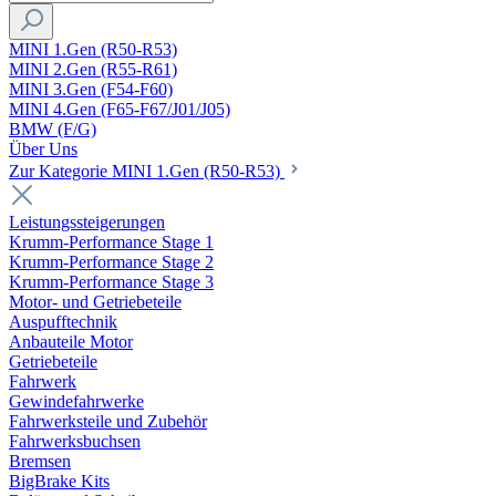
MINI 1.Gen (R50-R53)
MINI 2.Gen (R55-R61)
MINI 3.Gen (F54-F60)
MINI 4.Gen (F65-F67/J01/J05)
BMW (F/G)
Über Uns
Zur Kategorie MINI 1.Gen (R50-R53)
Leistungssteigerungen
Krumm-Performance Stage 1
Krumm-Performance Stage 2
Krumm-Performance Stage 3
Motor- und Getriebeteile
Auspufftechnik
Anbauteile Motor
Getriebeteile
Fahrwerk
Gewindefahrwerke
Fahrwerksteile und Zubehör
Fahrwerksbuchsen
Bremsen
BigBrake Kits