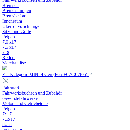
Fahrwerksbuchsen und Zubehör
Bremsen
Bremsleitungen
Bremsbeläge
Innenraum
Überrollvorichtungen
Sitze und Gurte
Felgen
7,0 x17
7,5 x17
x18
Reifen
Merchandise
Zur Kategorie MINI 4.Gen (F65-F67/J01/J05)
Fahrwerk
Fahrwerksbuchsen und Zubehör
Gewindefahrwerke
Motor- und Getriebeteile
Felgen
7x17
7,5x17
8x18
Innenraum