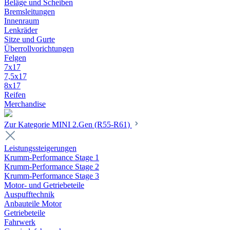
Beläge und Scheiben
Bremsleitungen
Innenraum
Lenkräder
Sitze und Gurte
Überrollvorichtungen
Felgen
7x17
7,5x17
8x17
Reifen
Merchandise
Zur Kategorie MINI 2.Gen (R55-R61)
Leistungssteigerungen
Krumm-Performance Stage 1
Krumm-Performance Stage 2
Krumm-Performance Stage 3
Motor- und Getriebeteile
Auspufftechnik
Anbauteile Motor
Getriebeteile
Fahrwerk