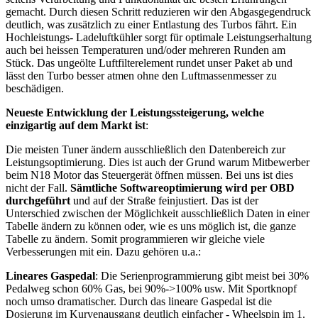
gemacht. Durch diesen Schritt reduzieren wir den Abgasgegendruck
deutlich, was zusätzlich zu einer Entlastung des Turbos fährt. Ein
Hochleistungs- Ladeluftkühler sorgt für optimale Leistungserhaltung
auch bei heissen Temperaturen und/oder mehreren Runden am
Stück. Das ungeölte Luftfilterelement rundet unser Paket ab und
lässt den Turbo besser atmen ohne den Luftmassenmesser zu
beschädigen.
Neueste Entwicklung der Leistungssteigerung, welche
einzigartig auf dem Markt ist
:
Die meisten Tuner ändern ausschließlich den Datenbereich zur
Leistungsoptimierung. Dies ist auch der Grund warum Mitbewerber
beim N18 Motor das Steuergerät öffnen müssen. Bei uns ist dies
nicht der Fall.
Sämtliche Softwareoptimierung wird per OBD
durchgeführt
und auf der Straße feinjustiert. Das ist der
Unterschied zwischen der Möglichkeit ausschließlich Daten in einer
Tabelle ändern zu können oder, wie es uns möglich ist, die ganze
Tabelle zu ändern. Somit programmieren wir gleiche viele
Verbesserungen mit ein. Dazu gehören u.a.:
Lineares Gaspedal
: Die Serienprogrammierung gibt meist bei 30%
Pedalweg schon 60% Gas, bei 90%->100% usw. Mit Sportknopf
noch umso dramatischer. Durch das lineare Gaspedal ist die
Dosierung im Kurvenausgang deutlich einfacher - Wheelspin im 1.