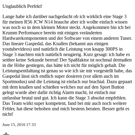
Unglaublich Perfekt!
Lange habe ich darüber nachgedacht ob ich wirklich eine Stage 3
für meinen R56 JCW N14 brauche aber ich wollte einfach wissen
was noch so in dem kleinen Motor steckt. Angekommen bin ich bei
Krumm Performance bereits mit einigen veränderten
Hardwarekomponenten und der Software von einem anderen Tuner.
Das lineare Gaspedal, das Knallen (bekannt aus einigen
youtubevideos) und natürlich die Leistung von knapp 300PS in
Stage 3 machten mich natürlich neugierig. Kurz gesagt: ich habe es
seither keine Sekunde bereut! Der Spaßfaktor ist nochmal dermaßen
in die Höhe gestiegen, das hätte ich nicht für möglich gehalt. Die
Leistungsentfaltung ist genau so wie ich sie mir vorgestellt habe, das
Gaspedal lässt sich endlich super dosieren (vor allem auch im
Sportmodus) und die Leistung ist einfach nur brachial. Dazu gepaart
mit dem knallen und schießen welches nur auf den Sport Button
gelegt wurde aber dafür richtig Alarm macht, ist einfach nur
unfassbar brutal und gut. Ich kann die Stage 3 absolut empfehlen.
Das Team wirkt super kompetent, fand bei mir auch noch weitere
Fehler, hat diese behoben und mich bestens beraten. Besser geht es
nicht!
June 15, 2016 17:33