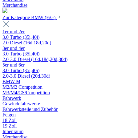
Merchandise
Zur Kategorie BMW (F/G)
1er und 2er
3.0 Turbo (35i,40i)
2.0 Diesel (16d,18d,20d)
3er und 4er
3.0 Turbo (35i,40i)
2.0-3.0 Diesel (16d,18d,20d,30d)
5er und 6er
3.0 Turbo (35i,40i)
2.0-3.0 Diesel (20d,30d)
BMW M
M2/M2 Competition
M3/M4/CS/Competition
Fahrwerk
Gewindefahrwerke
Fahrwerksteile und Zubehör
Felgen
18 Zoll
19 Zoll
Innenraum
Merchandise