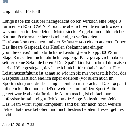
Unglaublich Perfekt!
Lange habe ich darüber nachgedacht ob ich wirklich eine Stage 3
für meinen R56 JCW N14 brauche aber ich wollte einfach wissen
was noch so in dem kleinen Motor steckt. Angekommen bin ich bei
Krumm Performance bereits mit einigen veränderten
Hardwarekomponenten und der Software von einem anderen Tuner.
Das lineare Gaspedal, das Knallen (bekannt aus einigen
youtubevideos) und natürlich die Leistung von knapp 300PS in
Stage 3 machten mich natürlich neugierig. Kurz gesagt: ich habe es
seither keine Sekunde bereut! Der Spaßfaktor ist nochmal dermaßen
in die Höhe gestiegen, das hätte ich nicht für möglich gehalt. Die
Leistungsentfaltung ist genau so wie ich sie mir vorgestellt habe, das
Gaspedal lässt sich endlich super dosieren (vor allem auch im
Sportmodus) und die Leistung ist einfach nur brachial. Dazu gepaart
mit dem knallen und schießen welches nur auf den Sport Button
gelegt wurde aber dafür richtig Alarm macht, ist einfach nur
unfassbar brutal und gut. Ich kann die Stage 3 absolut empfehlen.
Das Team wirkt super kompetent, fand bei mir auch noch weitere
Fehler, hat diese behoben und mich bestens beraten. Besser geht es
nicht!
June 15, 2016 17:33