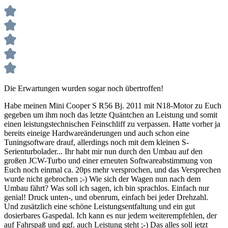
Die Erwartungen wurden sogar noch übertroffen!
Habe meinen Mini Cooper S R56 Bj. 2011 mit N18-Motor zu Euch
gegeben um ihm noch das letzte Quäntchen an Leistung und somit
einen leistungstechnischen Feinschliff zu verpassen. Hatte vorher ja
bereits eineige Hardwareänderungen und auch schon eine
Tuningsoftware drauf, allerdings noch mit dem kleinen S-
Serienturbolader... Ihr habt mir nun durch den Umbau auf den
großen JCW-Turbo und einer erneuten Softwareabstimmung von
Euch noch einmal ca. 20ps mehr versprochen, und das Versprechen
wurde nicht gebrochen ;-) Wie sich der Wagen nun nach dem
Umbau fährt? Was soll ich sagen, ich bin sprachlos. Einfach nur
genial! Druck unten-, und obenrum, einfach bei jeder Drehzahl.
Und zusätzlich eine schöne Leistungsentfaltung und ein gut
dosierbares Gaspedal. Ich kann es nur jedem weiterempfehlen, der
auf Fahrspaß und ggf. auch Leistung steht ;-) Das alles soll jetzt