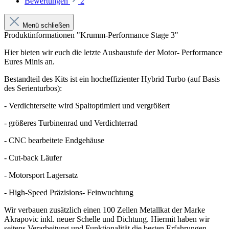
Bewertungen
2
Menü schließen
Produktinformationen "Krumm-Performance Stage 3"
Hier bieten wir euch die letzte Ausbaustufe der Motor- Performance
Eures Minis an.
Bestandteil des Kits ist ein hocheffizienter Hybrid Turbo (auf Basis
des Serienturbos):
- Verdichterseite wird Spaltoptimiert und vergrößert
- größeres Turbinenrad und Verdichterrad
- CNC bearbeitete Endgehäuse
- Cut-back Läufer
- Motorsport Lagersatz
- High-Speed Präzisions- Feinwuchtung
Wir verbauen zusätzlich einen 100 Zellen Metallkat der Marke
Akrapovic inkl. neuer Schelle und Dichtung. Hiermit haben wir
seitens Verarbeitung und Funktionalität die besten Erfahrungen