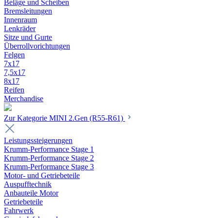
Beläge und Scheiben
Bremsleitungen
Innenraum
Lenkräder
Sitze und Gurte
Überrollvorichtungen
Felgen
7x17
7,5x17
8x17
Reifen
Merchandise
Zur Kategorie MINI 2.Gen (R55-R61)
Leistungssteigerungen
Krumm-Performance Stage 1
Krumm-Performance Stage 2
Krumm-Performance Stage 3
Motor- und Getriebeteile
Auspufftechnik
Anbauteile Motor
Getriebeteile
Fahrwerk