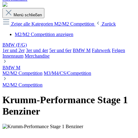
Menü schließen
Zeige alle Kategorien
M2/M2 Competition
Zurück
M2/M2 Competition anzeigen
BMW (F/G)
1er und 2er
3er und 4er
5er und 6er
BMW M
Fahrwerk
Felgen
Innenraum
Merchandise
BMW M
M2/M2 Competition
M3/M4/CS/Competition
M2/M2 Competition
Krumm-Performance Stage 1
Benziner