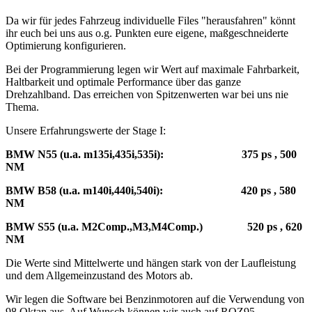
Da wir für jedes Fahrzeug individuelle Files "herausfahren" könnt
ihr euch bei uns aus o.g. Punkten eure eigene, maßgeschneiderte
Optimierung konfigurieren.
Bei der Programmierung legen wir Wert auf maximale Fahrbarkeit,
Haltbarkeit und optimale Performance über das ganze
Drehzahlband. Das erreichen von Spitzenwerten war bei uns nie
Thema.
Unsere Erfahrungswerte der Stage I:
BMW N55 (u.a. m135i,435i,535i): 375 ps , 500
NM
BMW B58 (u.a. m140i,440i,540i): 420 ps , 580
NM
BMW S55 (u.a. M2Comp.,M3,M4Comp.) 520 ps , 620
NM
Die Werte sind Mittelwerte und hängen stark von der Laufleistung
und dem Allgemeinzustand des Motors ab.
Wir legen die Software bei Benzinmotoren auf die Verwendung von
98 Oktan aus. Auf Wunsch können wir auch auf ROZ95