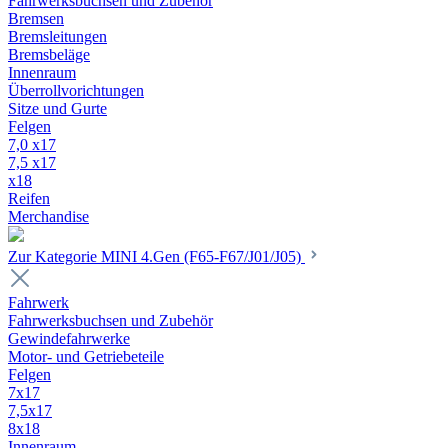
Fahrwerksbuchsen und Zubehör
Bremsen
Bremsleitungen
Bremsbeläge
Innenraum
Überrollvorichtungen
Sitze und Gurte
Felgen
7,0 x17
7,5 x17
x18
Reifen
Merchandise
Zur Kategorie MINI 4.Gen (F65-F67/J01/J05)
Fahrwerk
Fahrwerksbuchsen und Zubehör
Gewindefahrwerke
Motor- und Getriebeteile
Felgen
7x17
7,5x17
8x18
Innenraum