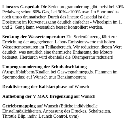
Lineares Gaspedal:
Die Serienprogrammierung gibt meist bei 30%
Pedalweg schon 60% Gas, bei 90%->100% usw. Im Sportmodus
noch umso dramatischer. Durch das lineare Gaspedal ist die
Dosierung im Kurvenausgang deutlich einfacher - Wheelspin im 1.
und 2. Gang kann wesentlich besser kontrolliert werden.
Senkung der Wassertemperatur:
Ein Serienfahrzeug fährt zur
Erreichung der angegebenen Labor- Emissionswerte mit hohen
Wassertemperaturen im Teillastbereich. Wir reduzieren diesen Wert
deutlich, was natürlich eine thermische Entlastung des Motors
bedeutet. Hierdurch wird ebenfalls die Öltemperatur reduziert!
Umprogrammierung der Schubabschlatung
(Auspuffblubbern/Knallen bei Gaswegnahme/ggfs. Flammen im
Sportmodus) auf Wunsch (nur Benzinmotoren)
Deaktivierung der Kaltstartphase
auf Wunsch
Aufhebung der V-MAX Bregenzung
auf Wunsch
Getriebemapping
auf Wunsch (Etliche indidviduelle
Einstellmöglichkeiten. Anpassung des Druckes, Schaltzeiten,
Throttle Blip, indiv. Launch Control, uvm)