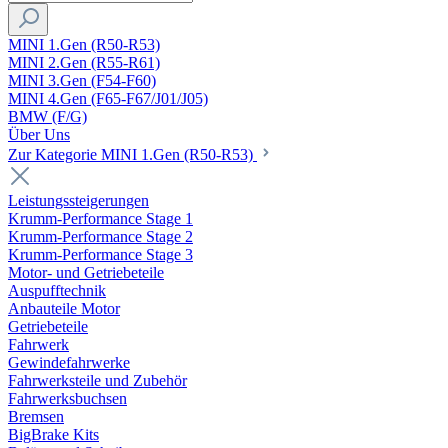
MINI 1.Gen (R50-R53)
MINI 2.Gen (R55-R61)
MINI 3.Gen (F54-F60)
MINI 4.Gen (F65-F67/J01/J05)
BMW (F/G)
Über Uns
Zur Kategorie MINI 1.Gen (R50-R53)
Leistungssteigerungen
Krumm-Performance Stage 1
Krumm-Performance Stage 2
Krumm-Performance Stage 3
Motor- und Getriebeteile
Auspufftechnik
Anbauteile Motor
Getriebeteile
Fahrwerk
Gewindefahrwerke
Fahrwerksteile und Zubehör
Fahrwerksbuchsen
Bremsen
BigBrake Kits