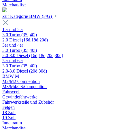
Merchandise
Zur Kategorie BMW (F/G)
1er und 2er
3.0 Turbo (35i,40i)
2.0 Diesel (16d,18d,20d)
3er und 4er
3.0 Turbo (35i,40i)
2.0-3.0 Diesel (16d,18d,20d,30d)
5er und 6er
3.0 Turbo (35i,40i)
2.0-3.0 Diesel (20d,30d)
BMW M
M2/M2 Competition
M3/M4/CS/Competition
Fahrwerk
Gewindefahrwerke
Fahrwerksteile und Zubehör
Felgen
18 Zoll
19 Zoll
Innenraum
Merchandise