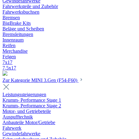
Gewindefahrwerke
Fahrwerksteile und Zubehör
Fahrwerksbuchsen
Bremsen
BigBrake Kits
Beläge und Scheiben
Bremsleitungen
Innenraum
Reifen
Merchandise
Felgen
7x17
7,5x17
Zur Kategorie MINI 3.Gen (F54-F60)
Leistungssteigerungen
Krumm- Performance Stage 1
Krumm- Performance Stage 2
Motor- und Getriebeteile
Auspufftechnik
Anbauteile Motor/Getriebe
Fahrwerk
Gewindefahrwerke