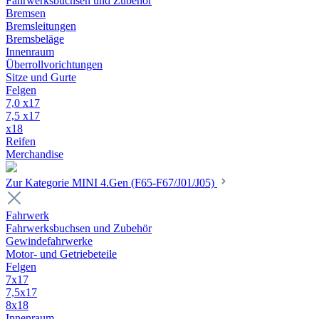
Fahrwerksbuchsen und Zubehör
Bremsen
Bremsleitungen
Bremsbeläge
Innenraum
Überrollvorichtungen
Sitze und Gurte
Felgen
7,0 x17
7,5 x17
x18
Reifen
Merchandise
Zur Kategorie MINI 4.Gen (F65-F67/J01/J05)
Fahrwerk
Fahrwerksbuchsen und Zubehör
Gewindefahrwerke
Motor- und Getriebeteile
Felgen
7x17
7,5x17
8x18
Innenraum