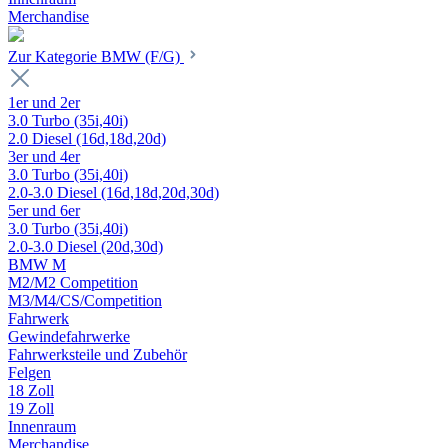
Merchandise
Zur Kategorie BMW (F/G)
1er und 2er
3.0 Turbo (35i,40i)
2.0 Diesel (16d,18d,20d)
3er und 4er
3.0 Turbo (35i,40i)
2.0-3.0 Diesel (16d,18d,20d,30d)
5er und 6er
3.0 Turbo (35i,40i)
2.0-3.0 Diesel (20d,30d)
BMW M
M2/M2 Competition
M3/M4/CS/Competition
Fahrwerk
Gewindefahrwerke
Fahrwerksteile und Zubehör
Felgen
18 Zoll
19 Zoll
Innenraum
Merchandise