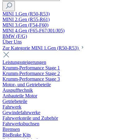
MINI 1.Gen (R50-R53)
MINI 2.Gen (R55-R61)
MINI 3.Gen (F54-F60)
MINI 4.Gen (F65-F67/J01/J05)
BMW (F/G)
Über Uns
Zur Kategorie MINI 1.Gen (R50-R53)
Leistungssteigerungen
Krumm-Performance Stage 1
Krumm-Performance Stage 2
Krumm-Performance Stage 3
Motor- und Getriebeteile
Auspufftechnik
Anbauteile Motor
Getriebeteile
Fahrwerk
Gewindefahrwerke
Fahrwerksteile und Zubehör
Fahrwerksbuchsen
Bremsen
BigBrake Kits