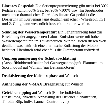
Lineares Gaspedal:
Die Serienprogrammierung gibt meist bei 30%
Pedalweg schon 60% Gas, bei 90%->100% usw. Im Sportmodus
noch umso dramatischer. Durch das lineare Gaspedal ist die
Dosierung im Kurvenausgang deutlich einfacher - Wheelspin im 1.
und 2. Gang kann wesentlich besser kontrolliert werden.
Senkung der Wassertemperatur:
Ein Serienfahrzeug fährt zur
Erreichung der angegebenen Labor- Emissionswerte mit hohen
Wassertemperaturen im Teillastbereich. Wir reduzieren diesen Wert
deutlich, was natürlich eine thermische Entlastung des Motors
bedeutet. Hierdurch wird ebenfalls die Öltemperatur reduziert!
Umprogrammierung der Schubabschlatung
(Auspuffblubbern/Knallen bei Gaswegnahme/ggfs. Flammen im
Sportmodus) auf Wunsch (nur Benzinmotoren)
Deaktivierung der Kaltstartphase
auf Wunsch
Aufhebung der V-MAX Bregenzung
auf Wunsch
Getriebemapping
auf Wunsch (Etliche indidviduelle
Einstellmöglichkeiten. Anpassung des Druckes, Schaltzeiten,
Throttle Blip, indiv. Launch Control, uvm)