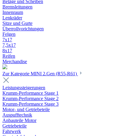
Beläge und Scheiben
Bremsleitungen
Innenraum
Lenkräder
Sitze und Gurte
Überrollvorichtungen
Felgen
7x17
7,5x17
8x17
Reifen
Merchandise
Zur Kategorie MINI 2.Gen (R55-R61)
Leistungssteigerungen
Krumm-Performance Stage 1
Krumm-Performance Stage 2
Krumm-Performance Stage 3
Motor- und Getriebeteile
Auspufftechnik
Anbauteile Motor
Getriebeteile
Fahrwerk