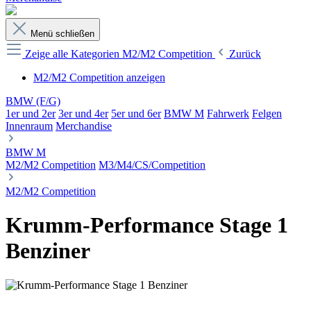
Menü schließen
Zeige alle Kategorien
M2/M2 Competition
Zurück
M2/M2 Competition anzeigen
BMW (F/G)
1er und 2er
3er und 4er
5er und 6er
BMW M
Fahrwerk
Felgen
Innenraum
Merchandise
BMW M
M2/M2 Competition
M3/M4/CS/Competition
M2/M2 Competition
Krumm-Performance Stage 1
Benziner