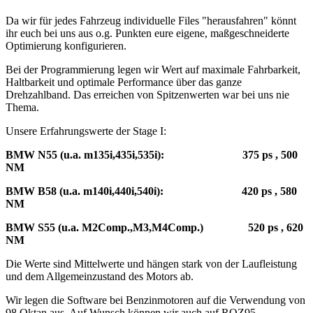
Da wir für jedes Fahrzeug individuelle Files "herausfahren" könnt
ihr euch bei uns aus o.g. Punkten eure eigene, maßgeschneiderte
Optimierung konfigurieren.
Bei der Programmierung legen wir Wert auf maximale Fahrbarkeit,
Haltbarkeit und optimale Performance über das ganze
Drehzahlband. Das erreichen von Spitzenwerten war bei uns nie
Thema.
Unsere Erfahrungswerte der Stage I:
BMW N55 (u.a. m135i,435i,535i): 375 ps , 500
NM
BMW B58 (u.a. m140i,440i,540i): 420 ps , 580
NM
BMW S55 (u.a. M2Comp.,M3,M4Comp.) 520 ps , 620
NM
Die Werte sind Mittelwerte und hängen stark von der Laufleistung
und dem Allgemeinzustand des Motors ab.
Wir legen die Software bei Benzinmotoren auf die Verwendung von
98 Oktan aus. Auf Wunsch können wir auch auf ROZ95