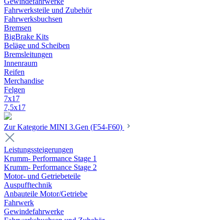
Gewindefahrwerke
Fahrwerksteile und Zubehör
Fahrwerksbuchsen
Bremsen
BigBrake Kits
Beläge und Scheiben
Bremsleitungen
Innenraum
Reifen
Merchandise
Felgen
7x17
7,5x17
Zur Kategorie MINI 3.Gen (F54-F60)
Leistungssteigerungen
Krumm- Performance Stage 1
Krumm- Performance Stage 2
Motor- und Getriebeteile
Auspufftechnik
Anbauteile Motor/Getriebe
Fahrwerk
Gewindefahrwerke