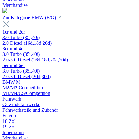
Merchandise
Zur Kategorie BMW (F/G)
1er und 2er
3.0 Turbo (35i,40i)
2.0 Diesel (16d,18d,20d)
3er und 4er
3.0 Turbo (35i,40i)
2.0-3.0 Diesel (16d,18d,20d,30d)
5er und 6er
3.0 Turbo (35i,40i)
2.0-3.0 Diesel (20d,30d)
BMW M
M2/M2 Competition
M3/M4/CS/Competition
Fahrwerk
Gewindefahrwerke
Fahrwerksteile und Zubehör
Felgen
18 Zoll
19 Zoll
Innenraum
Merchandise