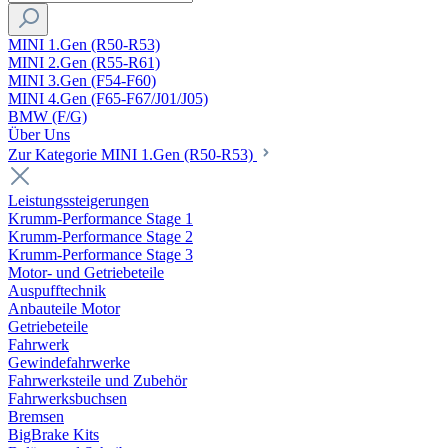
MINI 1.Gen (R50-R53)
MINI 2.Gen (R55-R61)
MINI 3.Gen (F54-F60)
MINI 4.Gen (F65-F67/J01/J05)
BMW (F/G)
Über Uns
Zur Kategorie MINI 1.Gen (R50-R53)
Leistungssteigerungen
Krumm-Performance Stage 1
Krumm-Performance Stage 2
Krumm-Performance Stage 3
Motor- und Getriebeteile
Auspufftechnik
Anbauteile Motor
Getriebeteile
Fahrwerk
Gewindefahrwerke
Fahrwerksteile und Zubehör
Fahrwerksbuchsen
Bremsen
BigBrake Kits