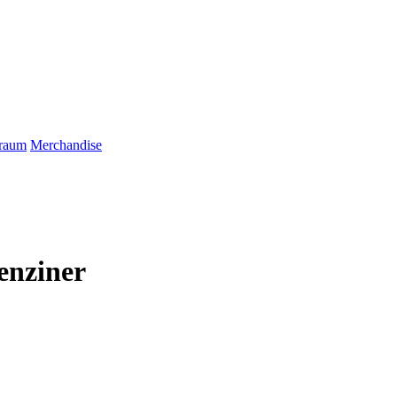
raum
Merchandise
enziner