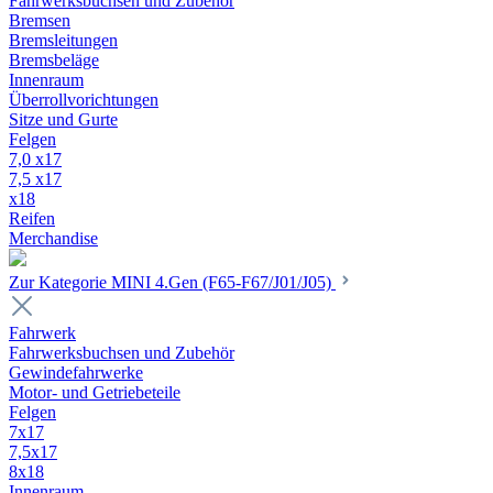
Fahrwerksbuchsen und Zubehör
Bremsen
Bremsleitungen
Bremsbeläge
Innenraum
Überrollvorichtungen
Sitze und Gurte
Felgen
7,0 x17
7,5 x17
x18
Reifen
Merchandise
Zur Kategorie MINI 4.Gen (F65-F67/J01/J05)
Fahrwerk
Fahrwerksbuchsen und Zubehör
Gewindefahrwerke
Motor- und Getriebeteile
Felgen
7x17
7,5x17
8x18
Innenraum