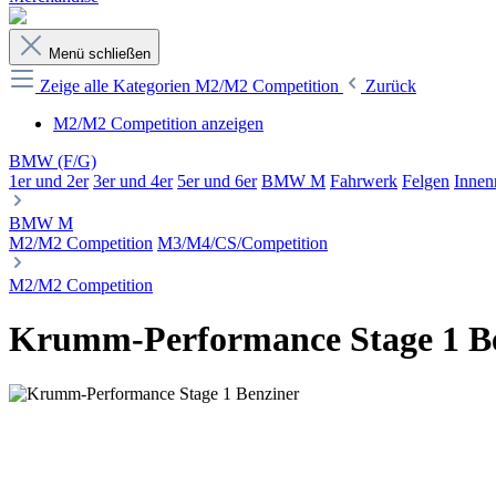
Menü schließen
Zeige alle Kategorien
M2/M2 Competition
Zurück
M2/M2 Competition anzeigen
BMW (F/G)
1er und 2er
3er und 4er
5er und 6er
BMW M
Fahrwerk
Felgen
Innen
BMW M
M2/M2 Competition
M3/M4/CS/Competition
M2/M2 Competition
Krumm-Performance Stage 1 B