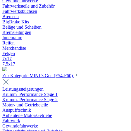
Gewindefahrwerke
Fahrwerksteile und Zubehör
Fahrwerksbuchsen
Bremsen
BigBrake Kits
Beläge und Scheiben
Bremsleitungen
Innenraum
Reifen
Merchandise
Felgen
7x17
7,5x17
Zur Kategorie MINI 3.Gen (F54-F60)
Leistungssteigerungen
Krumm- Performance Stage 1
Krumm- Performance Stage 2
Motor- und Getriebeteile
Auspufftechnik
Anbauteile Motor/Getriebe
Fahrwerk
Gewindefahrwerke