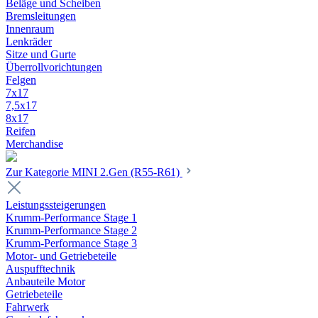
Beläge und Scheiben
Bremsleitungen
Innenraum
Lenkräder
Sitze und Gurte
Überrollvorichtungen
Felgen
7x17
7,5x17
8x17
Reifen
Merchandise
Zur Kategorie MINI 2.Gen (R55-R61)
Leistungssteigerungen
Krumm-Performance Stage 1
Krumm-Performance Stage 2
Krumm-Performance Stage 3
Motor- und Getriebeteile
Auspufftechnik
Anbauteile Motor
Getriebeteile
Fahrwerk