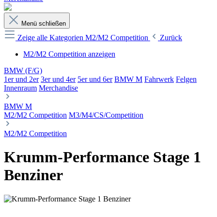
Menü schließen
Zeige alle Kategorien
M2/M2 Competition
Zurück
M2/M2 Competition anzeigen
BMW (F/G)
1er und 2er
3er und 4er
5er und 6er
BMW M
Fahrwerk
Felgen
Innenraum
Merchandise
BMW M
M2/M2 Competition
M3/M4/CS/Competition
M2/M2 Competition
Krumm-Performance Stage 1
Benziner