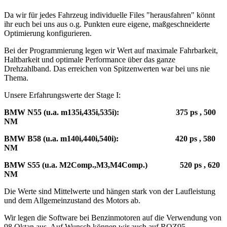
Da wir für jedes Fahrzeug individuelle Files "herausfahren" könnt
ihr euch bei uns aus o.g. Punkten eure eigene, maßgeschneiderte
Optimierung konfigurieren.
Bei der Programmierung legen wir Wert auf maximale Fahrbarkeit,
Haltbarkeit und optimale Performance über das ganze
Drehzahlband. Das erreichen von Spitzenwerten war bei uns nie
Thema.
Unsere Erfahrungswerte der Stage I:
BMW N55 (u.a. m135i,435i,535i): 375 ps , 500
NM
BMW B58 (u.a. m140i,440i,540i): 420 ps , 580
NM
BMW S55 (u.a. M2Comp.,M3,M4Comp.) 520 ps , 620
NM
Die Werte sind Mittelwerte und hängen stark von der Laufleistung
und dem Allgemeinzustand des Motors ab.
Wir legen die Software bei Benzinmotoren auf die Verwendung von
98 Oktan aus. Auf Wunsch können wir auch auf ROZ95