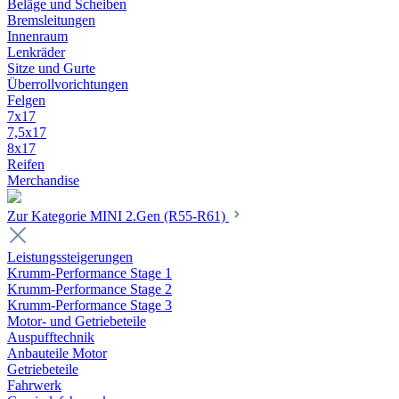
Beläge und Scheiben
Bremsleitungen
Innenraum
Lenkräder
Sitze und Gurte
Überrollvorichtungen
Felgen
7x17
7,5x17
8x17
Reifen
Merchandise
Zur Kategorie MINI 2.Gen (R55-R61)
Leistungssteigerungen
Krumm-Performance Stage 1
Krumm-Performance Stage 2
Krumm-Performance Stage 3
Motor- und Getriebeteile
Auspufftechnik
Anbauteile Motor
Getriebeteile
Fahrwerk