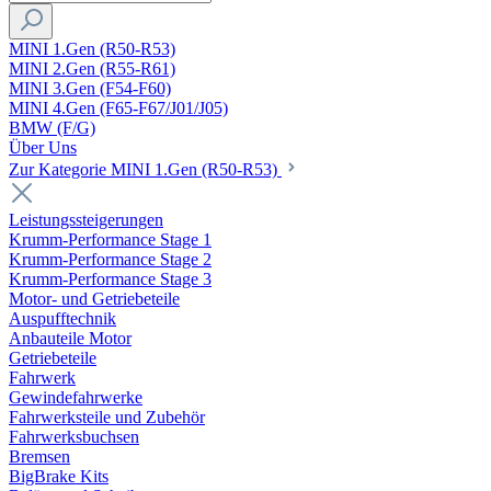
MINI 1.Gen (R50-R53)
MINI 2.Gen (R55-R61)
MINI 3.Gen (F54-F60)
MINI 4.Gen (F65-F67/J01/J05)
BMW (F/G)
Über Uns
Zur Kategorie MINI 1.Gen (R50-R53)
Leistungssteigerungen
Krumm-Performance Stage 1
Krumm-Performance Stage 2
Krumm-Performance Stage 3
Motor- und Getriebeteile
Auspufftechnik
Anbauteile Motor
Getriebeteile
Fahrwerk
Gewindefahrwerke
Fahrwerksteile und Zubehör
Fahrwerksbuchsen
Bremsen
BigBrake Kits