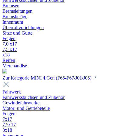
Fahrwerksbuchsen und Zubehör
Bremsen
Bremsleitungen
Bremsbeläge
Innenraum
Überrollvorichtungen
Sitze und Gurte
Felgen
7,0 x17
7,5 x17
x18
Reifen
Merchandise
Zur Kategorie MINI 4.Gen (F65-F67/J01/J05)
Fahrwerk
Fahrwerksbuchsen und Zubehör
Gewindefahrwerke
Motor- und Getriebeteile
Felgen
7x17
7,5x17
8x18
Innenraum