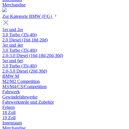
Merchandise
Zur Kategorie BMW (F/G)
1er und 2er
3.0 Turbo (35i,40i)
2.0 Diesel (16d,18d,20d)
3er und 4er
3.0 Turbo (35i,40i)
2.0-3.0 Diesel (16d,18d,20d,30d)
5er und 6er
3.0 Turbo (35i,40i)
2.0-3.0 Diesel (20d,30d)
BMW M
M2/M2 Competition
M3/M4/CS/Competition
Fahrwerk
Gewindefahrwerke
Fahrwerksteile und Zubehör
Felgen
18 Zoll
19 Zoll
Innenraum
Merchandise