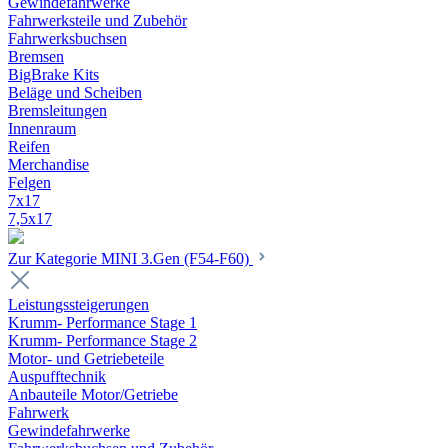
Gewindefahrwerke
Fahrwerksteile und Zubehör
Fahrwerksbuchsen
Bremsen
BigBrake Kits
Beläge und Scheiben
Bremsleitungen
Innenraum
Reifen
Merchandise
Felgen
7x17
7,5x17
Zur Kategorie MINI 3.Gen (F54-F60)
Leistungssteigerungen
Krumm- Performance Stage 1
Krumm- Performance Stage 2
Motor- und Getriebeteile
Auspufftechnik
Anbauteile Motor/Getriebe
Fahrwerk
Gewindefahrwerke