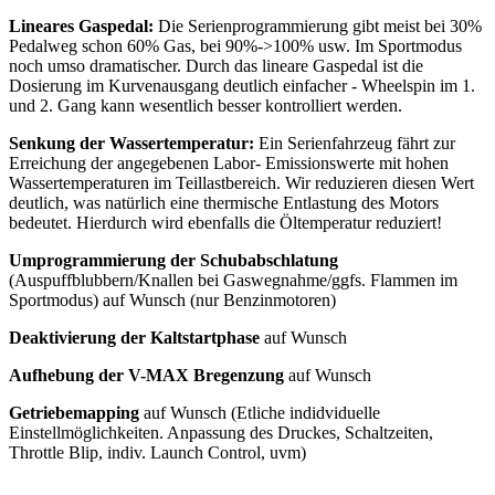
Lineares Gaspedal:
Die Serienprogrammierung gibt meist bei 30%
Pedalweg schon 60% Gas, bei 90%->100% usw. Im Sportmodus
noch umso dramatischer. Durch das lineare Gaspedal ist die
Dosierung im Kurvenausgang deutlich einfacher - Wheelspin im 1.
und 2. Gang kann wesentlich besser kontrolliert werden.
Senkung der Wassertemperatur:
Ein Serienfahrzeug fährt zur
Erreichung der angegebenen Labor- Emissionswerte mit hohen
Wassertemperaturen im Teillastbereich. Wir reduzieren diesen Wert
deutlich, was natürlich eine thermische Entlastung des Motors
bedeutet. Hierdurch wird ebenfalls die Öltemperatur reduziert!
Umprogrammierung der Schubabschlatung
(Auspuffblubbern/Knallen bei Gaswegnahme/ggfs. Flammen im
Sportmodus) auf Wunsch (nur Benzinmotoren)
Deaktivierung der Kaltstartphase
auf Wunsch
Aufhebung der V-MAX Bregenzung
auf Wunsch
Getriebemapping
auf Wunsch (Etliche indidviduelle
Einstellmöglichkeiten. Anpassung des Druckes, Schaltzeiten,
Throttle Blip, indiv. Launch Control, uvm)