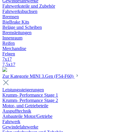
Gewindefahrwerke
Fahrwerksteile und Zubehör
Fahrwerksbuchsen
Bremsen
BigBrake Kits
Beläge und Scheiben
Bremsleitungen
Innenraum
Reifen
Merchandise
Felgen
7x17
7,5x17
Zur Kategorie MINI 3.Gen (F54-F60)
Leistungssteigerungen
Krumm- Performance Stage 1
Krumm- Performance Stage 2
Motor- und Getriebeteile
Auspufftechnik
Anbauteile Motor/Getriebe
Fahrwerk
Gewindefahrwerke