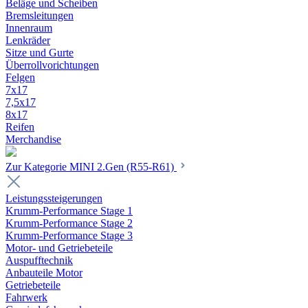
Beläge und Scheiben
Bremsleitungen
Innenraum
Lenkräder
Sitze und Gurte
Überrollvorichtungen
Felgen
7x17
7,5x17
8x17
Reifen
Merchandise
Zur Kategorie MINI 2.Gen (R55-R61)
Leistungssteigerungen
Krumm-Performance Stage 1
Krumm-Performance Stage 2
Krumm-Performance Stage 3
Motor- und Getriebeteile
Auspufftechnik
Anbauteile Motor
Getriebeteile
Fahrwerk