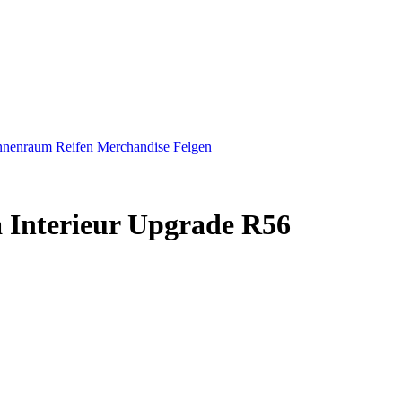
nnenraum
Reifen
Merchandise
Felgen
Interieur Upgrade R56