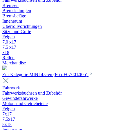
Fahrwerksbuchsen und Zubehör
Bremsen
Bremsleitungen
Bremsbeläge
Innenraum
Überrollvorichtungen
Sitze und Gurte
Felgen
7,0 x17
7,5 x17
x18
Reifen
Merchandise
Zur Kategorie MINI 4.Gen (F65-F67/J01/J05)
Fahrwerk
Fahrwerksbuchsen und Zubehör
Gewindefahrwerke
Motor- und Getriebeteile
Felgen
7x17
7,5x17
8x18
Innenraum