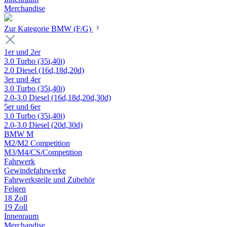
Merchandise
Zur Kategorie BMW (F/G)
1er und 2er
3.0 Turbo (35i,40i)
2.0 Diesel (16d,18d,20d)
3er und 4er
3.0 Turbo (35i,40i)
2.0-3.0 Diesel (16d,18d,20d,30d)
5er und 6er
3.0 Turbo (35i,40i)
2.0-3.0 Diesel (20d,30d)
BMW M
M2/M2 Competition
M3/M4/CS/Competition
Fahrwerk
Gewindefahrwerke
Fahrwerksteile und Zubehör
Felgen
18 Zoll
19 Zoll
Innenraum
Merchandise