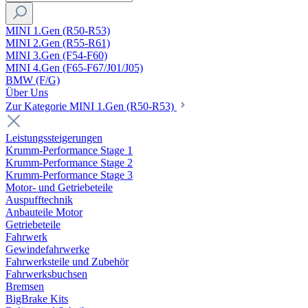
MINI 1.Gen (R50-R53)
MINI 2.Gen (R55-R61)
MINI 3.Gen (F54-F60)
MINI 4.Gen (F65-F67/J01/J05)
BMW (F/G)
Über Uns
Zur Kategorie MINI 1.Gen (R50-R53)
Leistungssteigerungen
Krumm-Performance Stage 1
Krumm-Performance Stage 2
Krumm-Performance Stage 3
Motor- und Getriebeteile
Auspufftechnik
Anbauteile Motor
Getriebeteile
Fahrwerk
Gewindefahrwerke
Fahrwerksteile und Zubehör
Fahrwerksbuchsen
Bremsen
BigBrake Kits